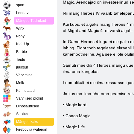
Magic. Arendajad on investeerinud se
sport
Lendav
Nii mäng Heroes IV väärib tähelepanu m
Mängud Tüdrukud
Kui küps, et algaks mäng Heroes 4 män
Winx
of Might and Magic 4. et varsti algab.
Pony
In-Game Heroes 4 lugu ei ole palju mu
Kleit Up
lahing. Fight toob tegelased ekraanil 
Barbie
kahemõõtmeline. Aga see ei ole oluline
Toidu
Samuti meeldib 4 Heroes mängu uuendu
juuksur
ilma oma kangelasi.
Värvimine
Loomulikult ei ole ilma ressursse iga
Meik
Külmutatud
Ja kus ma ilma ühe oma peamise relva
Värvilised plokid
• Magic kord;
Dinosaurused
Seiklus
• Chaos Magic
Mängud kaks
• Magic Life
Fireboy ja watergirl