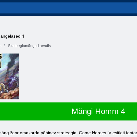
 kangelased 4
s
Strateegiamängud arvutis
Mängi Homm 4
mäng žanr omakorda põhinev strateegia. Game Heroes IV esitleti fantaa