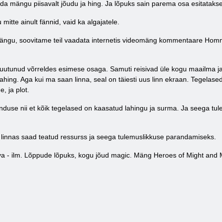
da mängu piisavalt jõudu ja hing. Ja lõpuks sain parema osa esitatakse
itte ainult fännid, vaid ka algajatele.
gu, soovitame teil vaadata internetis videomäng kommentaare Homm 4 ja 
utunud võrreldes esimese osaga. Samuti reisivad üle kogu maailma ja vall
lahing. Aga kui ma saan linna, seal on täiesti uus linn ekraan. Tegelase
, ja plot.
se nii et kõik tegelased on kaasatud lahingu ja surma. Ja seega tuleb 
s linnas saad teatud ressurss ja seega tulemuslikkuse parandamiseks.
 - ilm. Lõppude lõpuks, kogu jõud magic. Mäng Heroes of Might and Mag