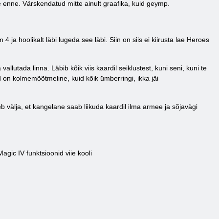
 enne. Värskendatud mitte ainult graafika, kuid geymp.
hoolikalt läbi lugeda see läbi. Siin on siis ei kiirusta lae Heroes
utada linna. Läbib kõik viis kaardil seiklustest, kuni seni, kuni te
d on kolmemõõtmeline, kuid kõik ümberringi, ikka jäi
välja, et kangelane saab liikuda kaardil ilma armee ja sõjavägi
ic IV funktsioonid viie kooli