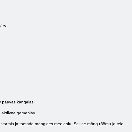
ärv.
v päevas kangelasi.
l aktiivne gameplay.
s vormis ja toetada mängides meeleolu. Selline mäng rõõmu ja teie