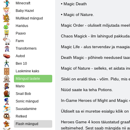
Minecraft
• Magic Death
Baby Hazel
• Magic of Nature.
Multikad mängud
Magic Order - oluliselt mõjutada meel
Haridus
Paavo
Chaos Magick - ilm lahingud pakkuda
Farm
Magic Life - alus tervendav ja maagia v
Transformers
Autod
Death Magic - põhineb needused taas
Ben 10
Magic of Nature - selleks, et aidata i
Laskmine kaks
Mängud lastele
Siiski on eraldi tiiva - võim. Pidu, mis
Mario
Nüüd saate ka teha Potions.
Snail Bob
In-Game Heroes of Might and Magic 4
Sonic mängud
Suusatamine
Üldiselt sa ei muretse esialgu kõik on
Retked
Heroes Game 4 koos täiustatud graafi
Flash mängud
seltsimehed. Sest saab mängida nii arv