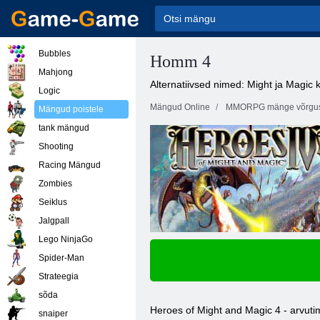
Bubbles
Homm 4
Mahjong
Alternatiivsed nimed: Might ja Magic
Logic
Mängud Online
MMORPG mänge võrgu
Mängud poistele
tank mängud
Shooting
Racing Mängud
Zombies
Seiklus
Jalgpall
Lego NinjaGo
Spider-Man
Strateegia
sõda
Heroes of Might and Magic 4 - arvuti
snaiper