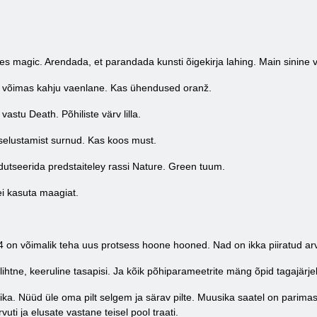
es magic. Arendada, et parandada kunsti õigekirja lahing. Main sinine v
 võimas kahju vaenlane. Kas ühendused oranž.
astu Death. Põhiliste värv lilla.
elustamist surnud. Kas koos must.
ndutseerida predstaiteley rassi Nature. Green tuum.
 ei kasuta maagiat.
 on võimalik teha uus protsess hoone hooned. Nad on ikka piiratud ar
 lihtne, keeruline tasapisi. Ja kõik põhiparameetrite mäng õpid tagajärje
ka. Nüüd üle oma pilt selgem ja särav pilte. Muusika saatel on parima
uti ja elusate vastane teisel pool traati.