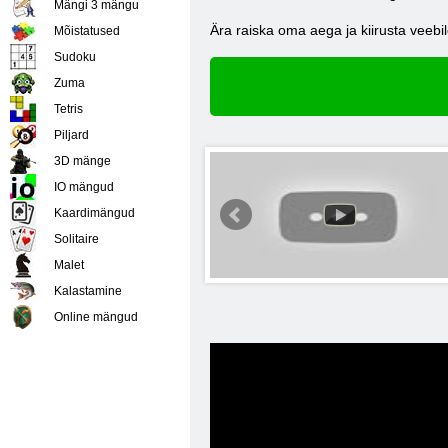
Mängi 3 mängu
Ära raiska oma aega ja kiirusta veeb
Mõistatused
Sudoku
Zuma
Tetris
Piljard
3D mänge
IO mängud
Kaardimängud
Solitaire
Malet
Kalastamine
Online mängud