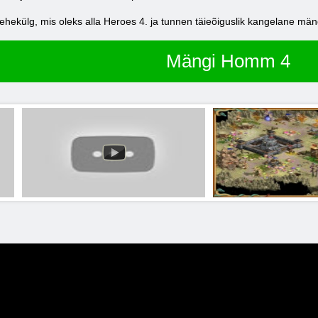
ilehekülg, mis oleks alla Heroes 4. ja tunnen täieõiguslik kangelane m
Mängi Homm 4