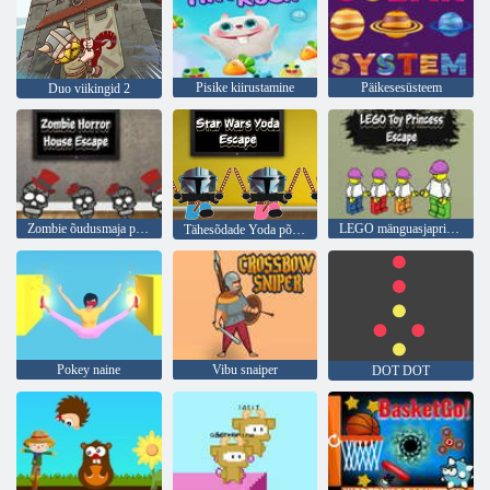
Pisike kiirustamine
Päikesesüsteem
Duo viikingid 2
Zombie õudusmaja põgenemine
LEGO mänguasjaprintsessi põgenemine
Tähesõdade Yoda põgenemine
Pokey naine
Vibu snaiper
DOT DOT