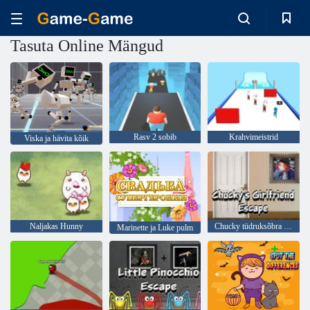
Tasuta Online Mängud
Rasv 2 sobib
Krahvimeistrid
Viska ja hävita kõik
Naljakas Hunny
Chucky tüdruksõbra põgenemine
Marinette ja Luke pulm