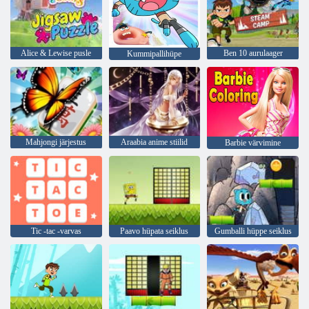
Alice & Lewise pusle
Ben 10 aurulaager
Kummipallihüpe
Mahjongi järjestus
Araabia anime stiilid
Barbie värvimine
Tic -tac -varvas
Paavo hüpata seiklus
Gumballi hüppe seiklus