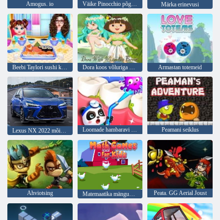
Amogus. io
Väike Pinocchio põgenemine
Märka erinevusi
Beebi Taylori sushi keetmine
Dora koos võluriga metsas
Armastan totemeid
Loomade hambaravi haigla
Peamani seiklus
Lexus NX 2022 mõistatus
Ahviotsing
Peata. GG Aerial Joust
Matemaatika mängud lastele