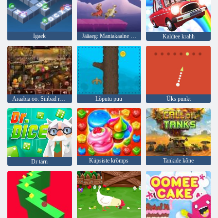
Igaek
Jääaeg: Maniakaalne meteoorijooks
Kaldtee krahh
Araabia öö: Sinbad reisija
Lõputu puu
Üks punkt
Küpsiste krõmps
Tankide kõne
Dr tärn