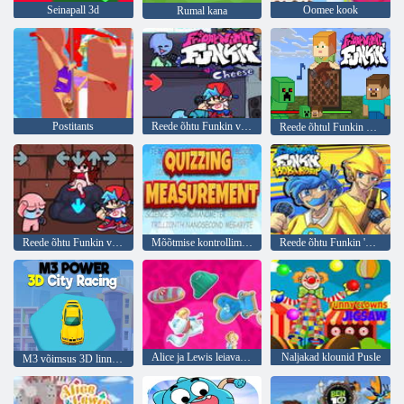
Seinapall 3d
Oomee kook
Rumal kana
Postitants
Reede õhtu Funkin vs juust
Reede õhtul Funkin Minecraft Steve vs Creeper
Reede õhtu Funkin vs Iisak
Mõõtmise kontrollimine
Reede õhtu Funkin 'vs Bob & Bosip
Alice ja Lewis leiavad selle
Naljakad klounid Pusle
M3 võimsus 3D linnavõistlus