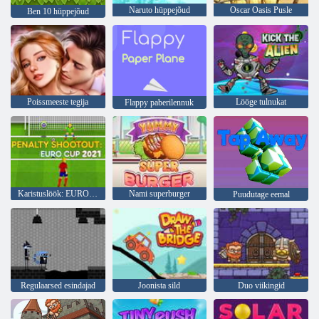
Naruto hüppejõud
Oscar Oasis Pusle
Ben 10 hüppejõud
Poissmeeste tegija
Lööge tulnukat
Flappy paberilennuk
Karistuslöök: EURO karikas 2021
Nami superburger
Puudutage eemal
Regulaarsed esindajad
Joonista sild
Duo viikingid