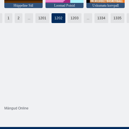
Hüppeline Siil
Loomad Poisid
Uskumatu korvpall
1
2
...
1201
1202
1203
...
1334
1335
Mängud Online