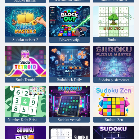
Sudoku meister
Sudoku meister 2
Sudoku
Blokeeri välja
Sudo Tetroid
Sudoblock Daily
Sudoku puslemeister
Number Koht Reisimine
Sudoku vennale
Sudoku Zen