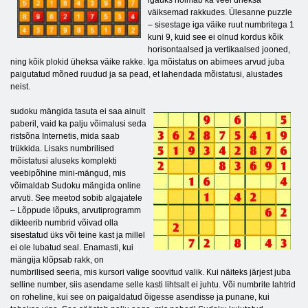
väiksemad rakkudes. Ülesanne puzzle
– sisestage iga väike ruut numbritega 1
kuni 9, kuid see ei olnud kordus kõik
horisontaalsed ja vertikaalsed jooned,
ning kõik plokid üheksa väike rakke. Iga mõistatus on abimees arvud juba
paigutatud mõned ruudud ja sa pead, et lahendada mõistatusi, alustades
neist.
sudoku mängida tasuta ei saa ainult
paberil, vaid ka palju võimalusi seda
ristsõna Internetis, mida saab
trükkida. Lisaks numbrilised
mõistatusi aluseks komplekti
veebipõhine mini-mängud, mis
võimaldab Sudoku mängida online
arvuti. See meetod sobib algajatele
– Lõppude lõpuks, arvutiprogramm
dikteerib numbrid võivad olla
sisestatud üks või teine ​​kast ja millel
ei ole lubatud seal. Enamasti, kui
mängija klõpsab rakk, on
numbrilised seeria, mis kursori valige soovitud valik. Kui näiteks järjest juba
selline number, siis asendame selle kasti lihtsalt ei juhtu. Või numbrite lahtrid
on roheline, kui see on paigaldatud õigesse asendisse ja punane, kui