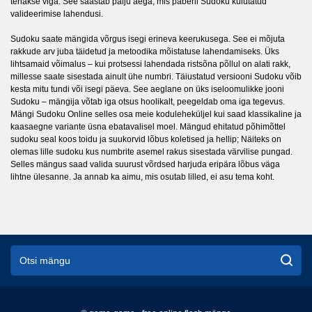
tehakse viga. See säästab palju aega, mis paberil Sudoku kulutatud
valideerimise lahendusi.
Sudoku saate mängida võrgus isegi erineva keerukusega. See ei mõjuta
rakkude arv juba täidetud ja metoodika mõistatuse lahendamiseks. Üks
lihtsamaid võimalus – kui protsessi lahendada ristsõna põllul on alati rakk,
millesse saate sisestada ainult ühe numbri. Täiustatud versiooni Sudoku võib
kesta mitu tundi või isegi päeva. See aeglane on üks iseloomulikke jooni
Sudoku – mängija võtab iga otsus hoolikalt, peegeldab oma iga tegevus.
Mängi Sudoku Online selles osa meie koduleheküljel kui saad klassikaline ja
kaasaegne variante üsna ebatavalisel moel. Mängud ehitatud põhimõttel
sudoku seal koos toidu ja suukorvid lõbus koletised ja hellip; Näiteks on
olemas lille sudoku kus numbrite asemel rakus sisestada värvilise pungad.
Selles mängus saad valida suurust võrdsed harjuda eripära lõbus väga
lihtne ülesanne. Ja annab ka aimu, mis osutab lilled, ei asu tema koht.