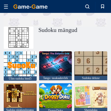
Sudoku mängud
Tango: tasakaaluvõrk
Sudoku deluxe
Ülim sudoku html5
Sudoku plokkmõistatus
Sheepdoku
DoggyDoku