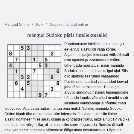
Mängud Online
Kõik
Sudoku mängud online
mängud Sudoku päris intellektuaalid
Populaarsuse intellektuaalse mängu
eel-arvuti ajastul oli väga kõrge.
Asjaolu, et paljud inimesed võiks lihtsalt
osta ajalehti ja lahendada ristsõnu,
lahendada mõistatusi, isegi mängida
Sudoku tasuta neid saaks igal ajal. Siis
olid spetsialiseerunud väljaanded.
Puzzle orienteeritud väljaanded teevad
juba rõhku tarbija toote. Tulekuga
arvutid sundinud ristsõnu teisejärguline.
Lõppude lõpuks võimalust arvutid saab
kasutada värikkäämpi ja nõudlikumad
tegevused. Aga aega näitas mängu oma riiulid. Näiteks mängida Sudoku
Online kipub üha rohkem elanikke internetis. Ja saladus on siin lihtne –
ajastul domineerimise särav disain ja kontrastset värvi, mitte ainult TV vaid ka
ülemaailmse võrgustiku, et inimese silm soov lõõgastuda. Sudoku ühiselt
pakuvad need inimestele võimaluse lõõgastuda kasutamiseks. Lõppude