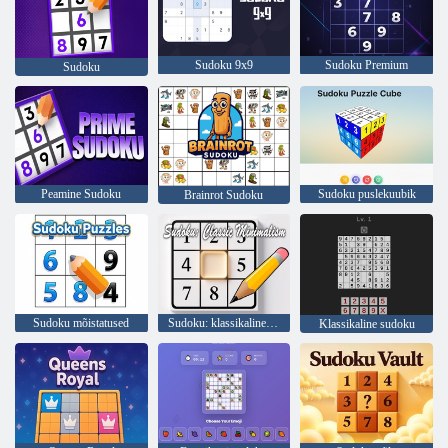
Sudoku 9x9
Sudoku Premium
Sudoku
Peamine Sudoku
Sudoku puslekuubik
Brainrot Sudoku
Sudoku mõistatused
Sudoku: klassikaline minimalism
Klassikaline sudoku