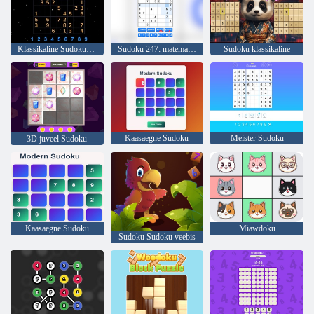
Klassikaline Sudoku igapäevased mõistatused
Sudoku 247: matemaatiline meister
Sudoku klassikaline
Kaasaegne Sudoku
Meister Sudoku
3D juveel Sudoku
Kaasaegne Sudoku
Miawdoku
Sudoku Sudoku veebis