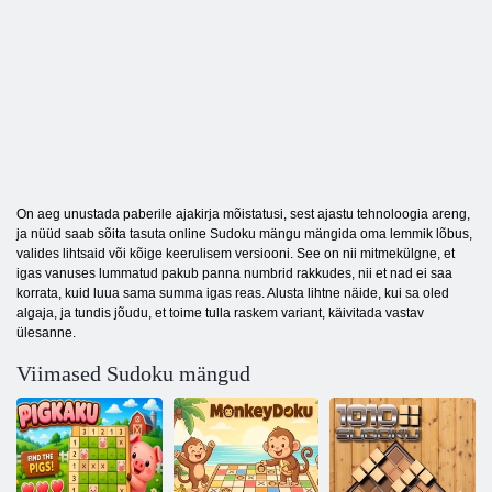
On aeg unustada paberile ajakirja mõistatusi, sest ajastu tehnoloogia areng,
ja nüüd saab sõita tasuta online Sudoku mängu mängida oma lemmik lõbus,
valides lihtsaid või kõige keerulisem versiooni. See on nii mitmekülgne, et
igas vanuses lummatud pakub panna numbrid rakkudes, nii et nad ei saa
korrata, kuid luua sama summa igas reas. Alusta lihtne näide, kui sa oled
algaja, ja tundis jõudu, et toime tulla raskem variant, käivitada vastav
ülesanne.
Viimased Sudoku mängud