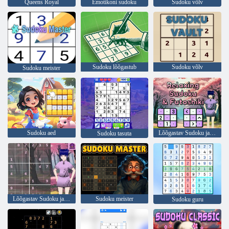
Queens Royal
Emotikoni sudoku
Sudoku võlv
Sudoku lõõgastub
Sudoku võlv
Sudoku meister
Sudoku aed
Lõõgastav Sudoku ja furusiki
Sudoku tasuta
Lõõgastav Sudoku ja fukoshiki
Sudoku meister
Sudoku guru