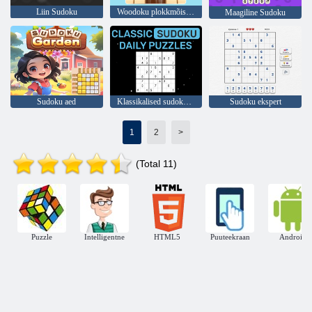
Liin Sudoku
Woodoku plokkmõistatus
Maagiline Sudoku
Sudoku aed
Klassikalised sudoku igapäevased mõistatused
Sudoku ekspert
1
2
>
(Total 11)
Puzzle
Intelligentne
HTML5
Puuteekraan
Android