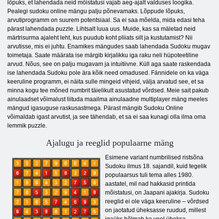
lõpuks, et lahendada neid mõistatusi vajab aeg-ajalt valduses loogika.
Pealegi sudoku online mängu palju põnevamaks. Lõppude lõpuks,
arvutiprogramm on suurem potentsiaal. Sa ei saa mõelda, mida edasi teha
pärast lahendada puzzle. Lihtsalt luua uus. Muide, kas sa mäletad neid
märtrisurma ajaleht leht, kus puudub koht pliiats silt ja kustutamist? Nii
arvutisse, mis ei juhtu. Enamikes mängudes saab lahendada Sudoku mugav
toimetaja. Saate määrata ise märgib kirjalikku iga raku neli hüpoteetiline
arvud. Nõus, see on palju mugavam ja intuitiivne. Küll aga saate raskendada
ise lahendada Sudoku pole ära kõik need omadused. Fännidele on ka väga
keeruline programm, ei näita sulle mingeid vihjeid, välja arvatud see, et sa
minna kogu tee mõned numbrit täielikult asustatud võrdsed. Meie sait pakub
ainulaadset võimalust liituda maailma ainulaadne multiplayer mäng meeles
mängud igasuguse raskusastmega. Pärast mängib Sudoku Online
võimaldab igast arvutist, ja see tähendab, et sa ei saa kunagi olla ilma oma
lemmik puzzle.
Ajalugu ja reeglid populaarne mäng
Esimene variant numbrilised ristsõna
Sudoku ilmus 18. sajandil, kuid tegelik
populaarsus tuli tema alles 1980.
aastatel, mil nad hakkasid printida
mõistatusi, on Jaapani ajakirja. Sudoku
reeglid ei ole väga keeruline – võrdsed
on jaotatud üheksasse ruudud, millest
igaüks hõlmab ka veel üheksa