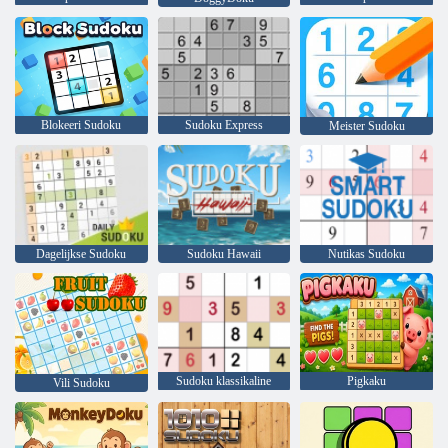
Blokeeri Sudoku
Sudoku Express
Meister Sudoku
Dagelijkse Sudoku
Sudoku Hawaii
Nutikas Sudoku
Sudoku klassikaline
Pigkaku
Vili Sudoku