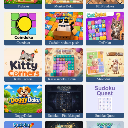
Pigkaku
MonkeyDoku
1010 Sudoku
Coindoku
Catdoku sudoku pusle
CatDoku
Kitty Corners
Kassi sudoku: Brain Meowdoku
Sheepdoku
DoggyDoku
Sudoku – Pin. Mängud
Sudoku Quest