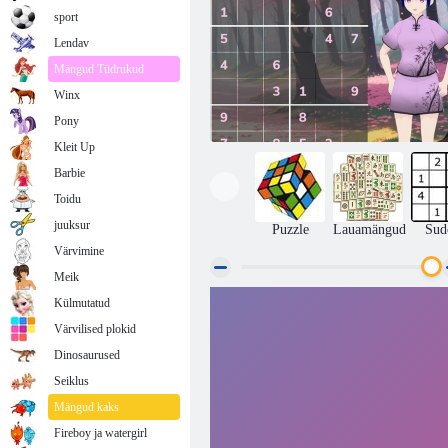
sport
Lendav
Mängud Tüdrukud
Winx
Pony
Kleit Up
Barbie
Toidu
juuksur
Puzzle
Lauamängud
Sud
Värvimine
Meik
Külmutatud
Lõõgastav Sudoku ja fukoshiki
Värvilised plokid
Dinosaurused
Seiklus
Mängud kaks
Fireboy ja watergirl