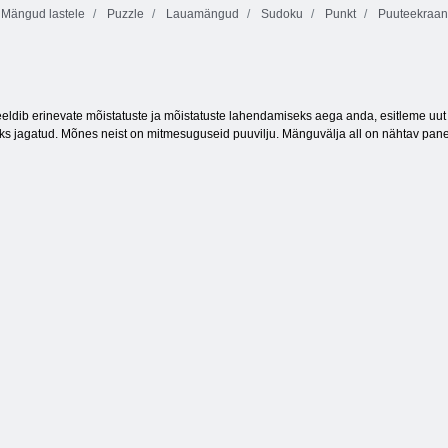
Mängud lastele
Puzzle
Lauamängud
Sudoku
Punkt
Puuteekraan
Vöödiline Island
1212!
Magic Mahjong
meeldib erinevate mõistatuste ja mõistatuste lahendamiseks aega anda, esitleme u
eks jagatud. Mõnes neist on mitmesuguseid puuvilju. Mänguvälja all on nähtav pane