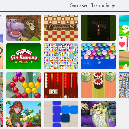
Sarnased flash mänge
Pinball
Pasjansina
loomaaias
Kabe Classic
meister
Gin Rummy
Klassikaline
Puuviljaühendus
Lõputu Bubbles
Mullilaskja
Backgammon
Sushi
saaga
Klassikaline
backgammon