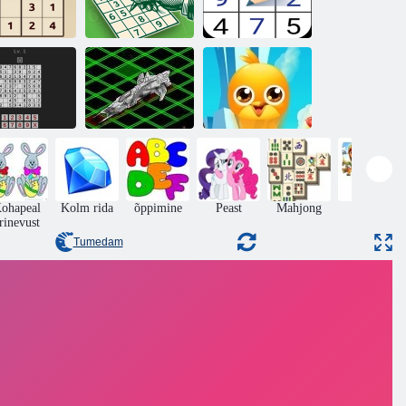
Sudoku
udoku võlv
lõõgastub
Sudoku meister
Intergalaktilist
lassikaline
Laevade
Top sõprade
sudoku
pommitamine
sõbrad
ohapeal
Kolm rida
õppimine
Peast
Mahjong
pusled
rinevust
Tumedam