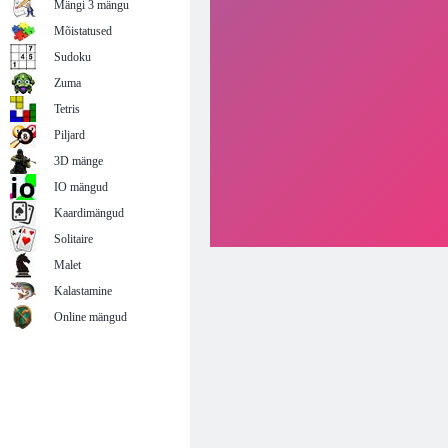
Mängi 3 mängu
Mõistatused
Sudoku
Zuma
Tetris
Piljard
3D mänge
IO mängud
Kaardimängud
Solitaire
Malet
Kalastamine
Online mängud