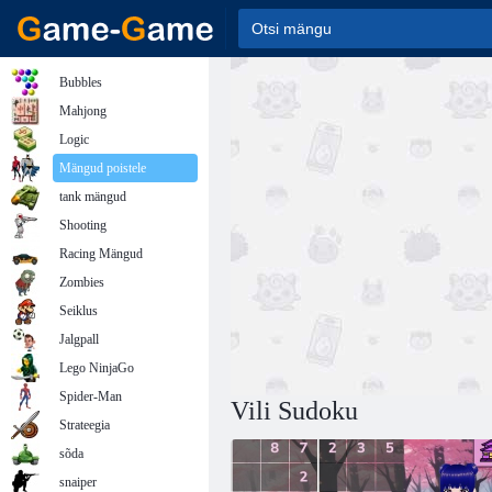
Bubbles
Mahjong
Logic
Mängud poistele
tank mängud
Shooting
Racing Mängud
Zombies
Seiklus
Jalgpall
Lego NinjaGo
Spider-Man
Vili Sudoku
Strateegia
sõda
snaiper