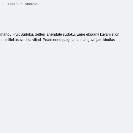
HTML5
Android
ut mängu Fruit Sudoku. Selles lahendate sudoku. Enne ekraanil kuvamist on
el, millel asuvad ka viljad. Peate need paigutama mänguväljale kindlas