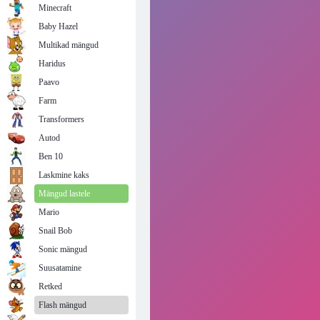
Minecraft
Baby Hazel
Multikad mängud
Haridus
Paavo
Farm
Transformers
Autod
Ben 10
Laskmine kaks
Mängud lastele
Mario
Snail Bob
Sonic mängud
Suusatamine
Retked
Flash mängud