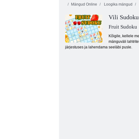
Mängud Online
Loogika mängud
Vili Sudoku
Fruit Sudoku
Kõigile, kellele 
mänguväli lahtrit
järjestuses ja lahendama seeläbi pusle.
Liblikas kyodai