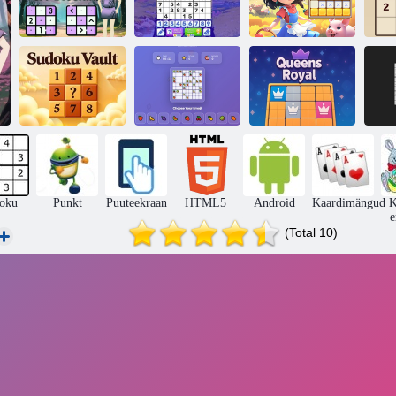
Lõõgastav
Sudoku ja
furusiki
Sudoku tasuta
Sudoku aed
S
Emotikoni
K
Sudoku võlv
sudoku
Queens Royal
oku
Punkt
Puuteekraan
HTML5
Android
Kaardimängud
K
e
(Total 10)