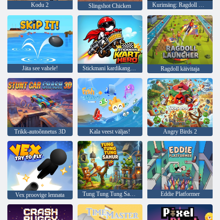
Kodu 2
Kurimäng: Ragdoll Sandbox
Slingshot Chicken
Jäta see vahele!
Stickmani kardikangelane
Ragdoll käivitaja
Trikk-autoõnnetus 3D
Kala veest väljas!
Angry Birds 2
Tung Tung Tung Sahur vs zombi
Eddie Platformer
Vex proovige lennata