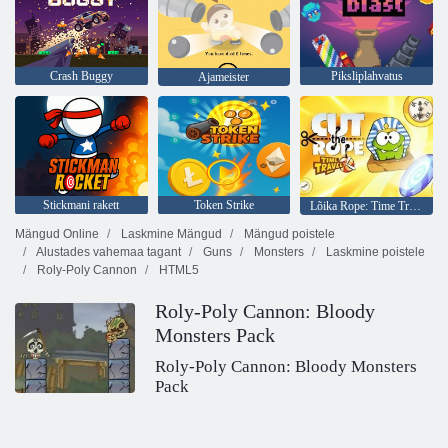
Crash Buggy
Piksliplahvatus
Ajameister
Stickmani rakett
Token Strike
Lõika Rope: Time Travel
Mängud Online
Laskmine Mängud
Mängud poistele
Alustades vahemaa tagant
Guns
Monsters
Laskmine poistele
Roly-Poly Cannon
HTML5
Roly-Poly Cannon: Bloody
Monsters Pack
Roly-Poly Cannon: Bloody Monsters
Pack