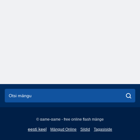
© game-game - free online flash mänge
English
eesti keel
Mängud Online
Sildid
Tagasiside
Français