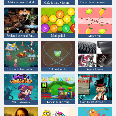
Maša ja karu: Niidud
Baby Hazel - ulakas kass
Maša ja karu värvimisraamat
Peidetud esemeid Pirate Treasure
Math pallid
Match puu
Kass müts teab palju seda! Camp aeg
Aatomid veebis
4 pilti 1 sõna
Tähestikuline rong
Cold Heart: Arvud Anna nägu Halloween
Witch ristsõna