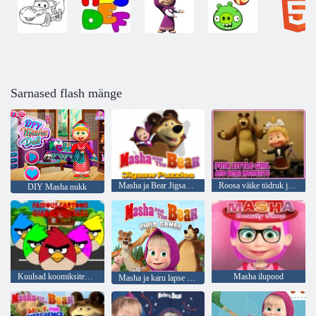
Sarnased flash mänge
Masha ja Bear Jigsaw Puzzles
Roosa väike tüdruk ja karu hetked
DIY Masha nukk
Kuulsad koomiksitegelaste munad
Masha ilupood
Masha ja karu lapse mängud