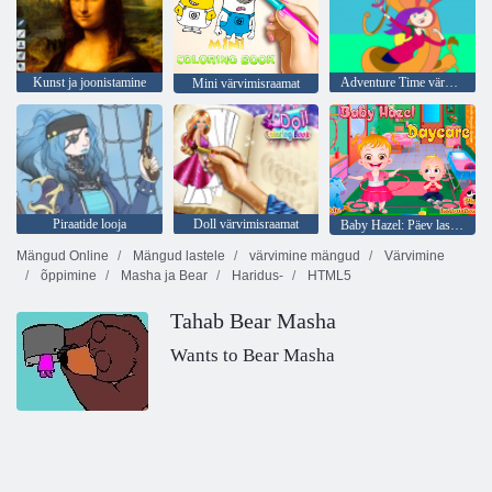
Kunst ja joonistamine
Adventure Time värvimisraamat
Mini värvimisraamat
Piraatide looja
Doll värvimisraamat
Baby Hazel: Päev lasteaias
Mängud Online
Mängud lastele
värvimine mängud
Värvimine
õppimine
Masha ja Bear
Haridus-
HTML5
Tahab Bear Masha
Wants to Bear Masha