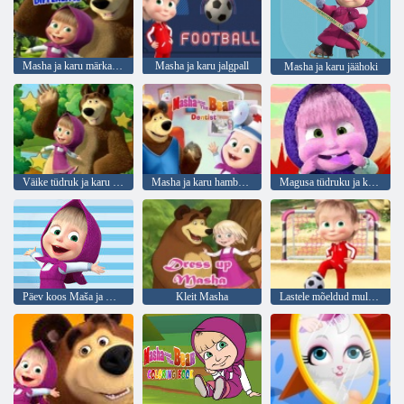
Masha ja karu märkasid vahet
Masha ja karu jalgpall
Masha ja karu jäähoki
Väike tüdruk ja karu peidetud tähed
Masha ja karu hambaarst
Magusa tüdruku ja karu mälu väljakutse
Päev koos Maša ja Karuga
Kleit Masha
Lastele mõeldud multifilmide jalgpallimängud