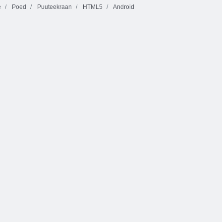
e
Poed
Puuteekraan
HTML5
Android