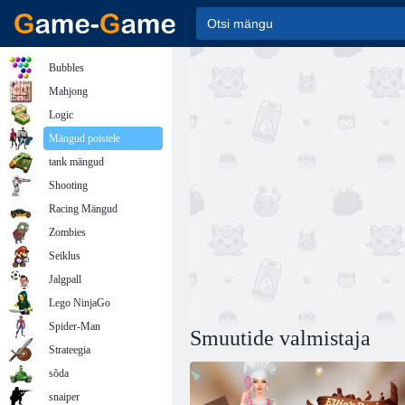
Bubbles
Mahjong
Logic
Mängud poistele
tank mängud
Shooting
Racing Mängud
Zombies
Seiklus
Jalgpall
Lego NinjaGo
Spider-Man
Smuutide valmistaja
Strateegia
sõda
snaiper