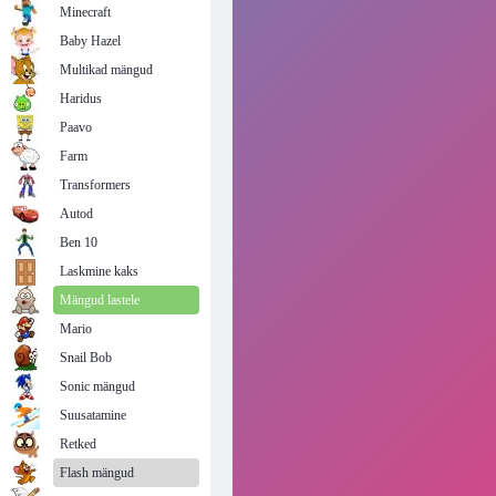
Minecraft
Baby Hazel
Multikad mängud
Haridus
Paavo
Farm
Transformers
Autod
Ben 10
Laskmine kaks
Mängud lastele
Mario
Snail Bob
Sonic mängud
Suusatamine
Retked
Flash mängud