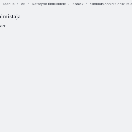
Teenus
Äri
Retseptid tüdrukutele
Kohvik
Simulatsioonid tüdrukutel
lmistaja
Merge Magnat
Ostjad
Ideaalne pood
missioonil
Supermarketimeister
ker