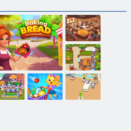
Rameni meister
Claires Cafe
maitsev köök
Panda poe
Supermarket
Panda poe
simulaator
Leiva küpsetamine
lastele ostmine
simulaator