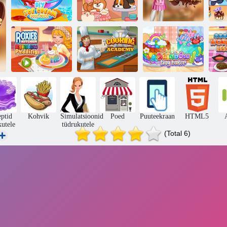
Lõbusad
Elliesi retsept
L
DIY
minimängud
Dubai
jäätiserullkoonus
printsessile
šokolaadibaar
ko
Roxie köök:
Vikerkaare
toi
vikerkaarepuding
Kokandusakadeemia
pisike pagar
eptid
Kohvik
Simulatsioonid
Poed
Puuteekraan
HTML5
kutele
tüdrukutele
(Total 6)