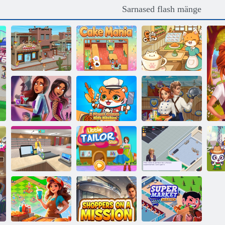
Sarnased flash mänge
Papa’s Cheeseria
Koogimaania
Kassid ja tassid
2 mängijaga
Salajane
mängud Kids
Claires Cafe Sea
salahaldus
Kitchen
Adventure
Tühikäik
Poe kassapidaja
Väike
supermarketite
simulaator 3D
rätsepatöökoda
suurärimees