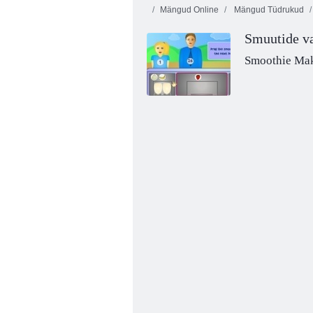
Mängud Online
Mängud Tüdrukud
Smuutide va
Smoothie Ma
Cooking Armastus