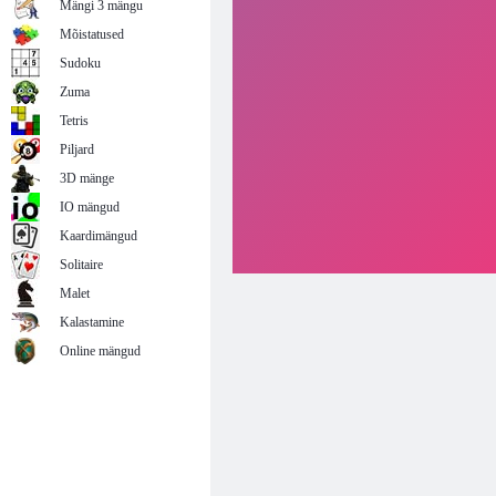
Mängi 3 mängu
Mõistatused
Sudoku
Zuma
Tetris
Piljard
3D mänge
IO mängud
Kaardimängud
Solitaire
Malet
Kalastamine
Online mängud