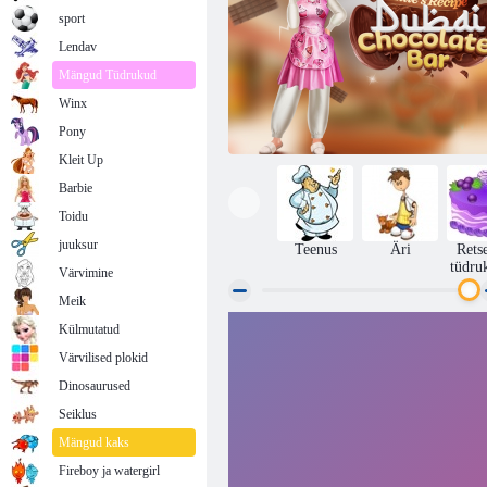
sport
Lendav
Mängud Tüdrukud
Winx
Pony
Kleit Up
Barbie
Toidu
juuksur
Teenus
Äri
Rets
tüdru
Värvimine
Meik
Külmutatud
Ellie retsept Dubai šokolaadibaar
Värvilised plokid
Dinosaurused
Seiklus
Mängud kaks
Fireboy ja watergirl