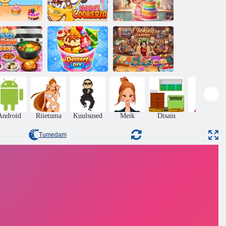
astekookide
valmistaja
Pisike pagar:
kkamispagari
Mama pliitia
vikerkaarevõikreemikook
Korea keele
duvalmistamise
õppetunnid
Magustoit DIY
Kokandusimpeerium
Android
Riietuma
Kuulsused
Meik
Disain
Barbie
Tumedam