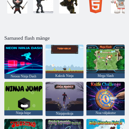
Sarnased flash mänge
Kaksik Ninja
Mega Slash
Neoon Ninja Dash
Ninja hüpe
Noa väljakutse
Ninjajooksja