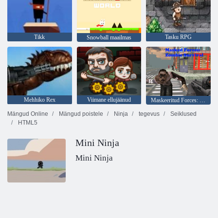
Tikk
Tasku RPG
Snowball maailmas
Mehhiko Rex
Viimane ellujäänud
Maskeeritud Forces: Zombie Survival
Mängud Online
Mängud poistele
Ninja
tegevus
Seiklused
HTML5
Mini Ninja
Mini Ninja