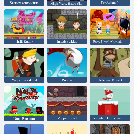
Surmav zombiviirus
Feodalism 3
Ninja Wars: Battle Simulator
Thrill Rush 4
Inkade seiklus
Baby Hazel Alien sõbrale
Vapper meeskond
Puhuja
Hulkuvad Knight
Vapper rüütel
Snowball Christmas maailmas
Ninja Ranmaru