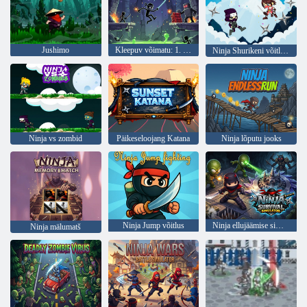
Jushimo
Kleepuv võimatu: 1. peatükk
Ninja Shurikeni võitlus 2
Ninja vs zombid
Päikeseloojang Katana
Ninja lõputu jooks
Ninja Jump võitlus
Ninja ellujäämise simulaator
Ninja mälumatš