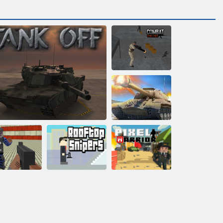
Combat 5
(Combat Online)
Kolmas
maailmasõda
2022
Kandilised
Gangster
Warfare
Tank välja lülitatud
Katuselõikurid
Piksli sõdalane