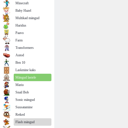
Minecraft
Baby Hazel
Multikad mängud
Haridus
Paavo
Farm
Transformers
Autod
Ben 10
Laskmine kaks
Mängud lastele
Mario
Snail Bob
Sonic mängud
Suusatamine
Retked
Flash mängud