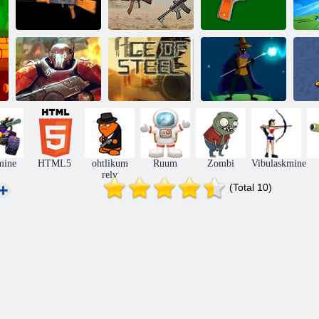
AK-47
Armee relvade
Relvade helide
simulaator
koguja
simulaator
Epic War 2:
Tower Defense
Terase ajastu
3 2 1 loits
R
mine
HTML5
ohtlikum
Ruum
Zombi
Vibulaskmine
relv
(Total 10)