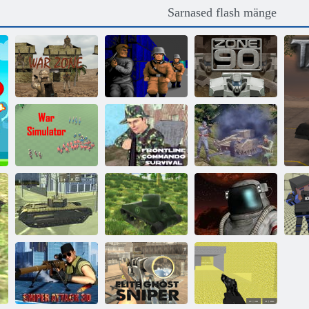
Sarnased flash mänge
Sõja tsoon
Wolfenstein 3D
Tsoon 90
Esiliiga
komando
WW2 moodsa
Sõja simulaator
ellujäämine
sõja tankid 1942
WW3
Sõdade tankid
tankilahing
2022
Lahingupiirkond