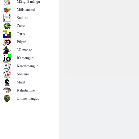
Mängi 3 mängu
Mõistatused
Sudoku
Zuma
Tetris
Piljard
3D mänge
IO mängud
Kaardimängud
Solitaire
Malet
Kalastamine
Online mängud