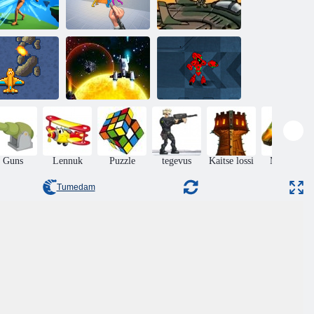
Ninja vs
Kaldkriips
Ragdolls: terav
Strike Force
Kaldkriips
noavise!
Heroes 1
Super Võitlus
iver Raider
Vaade
robotid Defense
Guns
Lennuk
Puzzle
tegevus
Kaitse lossi
Mahutid
Online
Tumedam