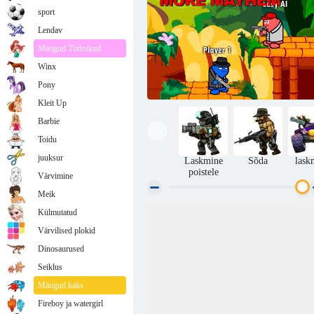
sport
Lendav
Mängud Tüdrukud
Winx
Pony
Kleit Up
Barbie
Toidu
juuksur
Laskmine
Sõda
lask
poistele
Värvimine
Meik
Külmutatud
Gun Mayhem 2 More Mayhem
Värvilised plokid
Dinosaurused
Seiklus
Mängud kaks
Fireboy ja watergirl