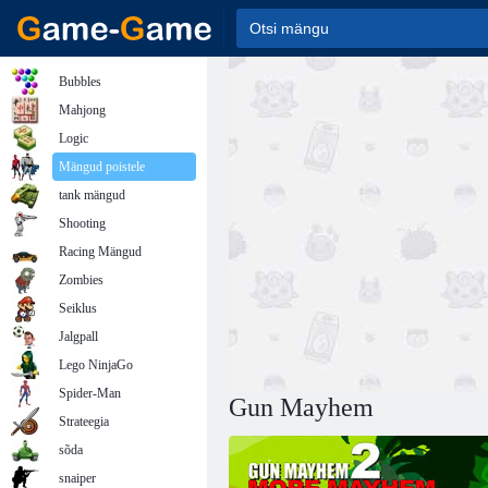
Bubbles
Mahjong
Logic
Mängud poistele
tank mängud
Shooting
Racing Mängud
Zombies
Seiklus
Jalgpall
Lego NinjaGo
Spider-Man
Gun Mayhem
Strateegia
sõda
snaiper