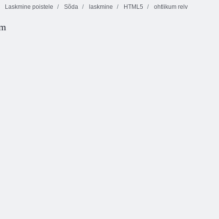
Laskmine poistele
Sõda
laskmine
HTML5
ohtlikum relv
em
Snaiper rünnak
Elite kummitus
Pikslilahingu
3D
snaiper
mitme mängijaga