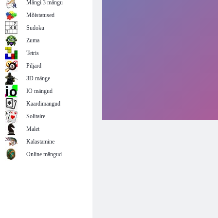
Mängi 3 mängu
Mõistatused
Sudoku
Zuma
Tetris
Piljard
3D mänge
IO mängud
Kaardimängud
Solitaire
Malet
Kalastamine
Online mängud