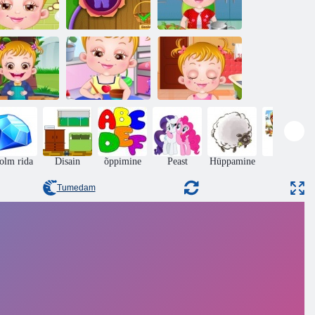
eebi sarapuu
Baby sarapuu
Baby Hazel
voodi aeg
aiandus aeg
Magu Care
Baby Hazel
hügieeni
Baby Hazel
Beebi sarapuu
hooldus
Craft aeg
nahaprobleemid
olm rida
Disain
õppimine
Peast
Hüppamine
pusled
Tumedam