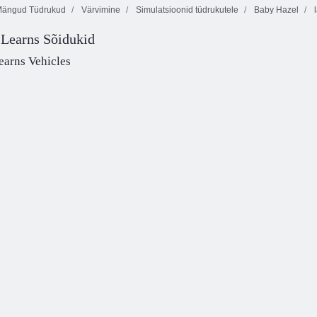
ängud Tüdrukud
Värvimine
Simulatsioonid tüdrukutele
Baby Hazel
l
 Learns Sõidukid
Rüütlid ja
Baby Hazel: Aeg
Baby Hazel:
pruudid
õhtusöök
muinasjutumaal
earns Vehicles