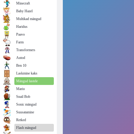
Minecraft
Baby Hazel
Multikad mängud
Haridus
Paavo
Farm
Transformers
Autod
Ben 10
Laskmine kaks
Mängud lastele
Mario
Snail Bob
Sonic mängud
Suusatamine
Retked
Flash mängud