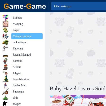
Bubbles
Mahjong
Logic
Mängud poistele
tank mängud
Shooting
Racing Mängud
Zombies
Seiklus
Jalgpall
Lego NinjaGo
Spider-Man
Baby Hazel Learns Sõid
Strateegia
sõda
snaiper