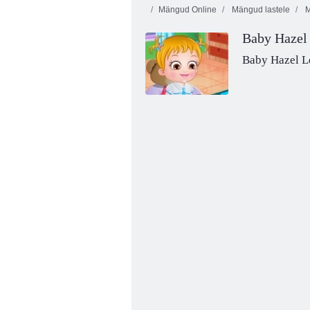
Mängud Online
Mängud lastele
M
Baby Hazel
Baby Hazel L
Beebi sarapuu mängupäev