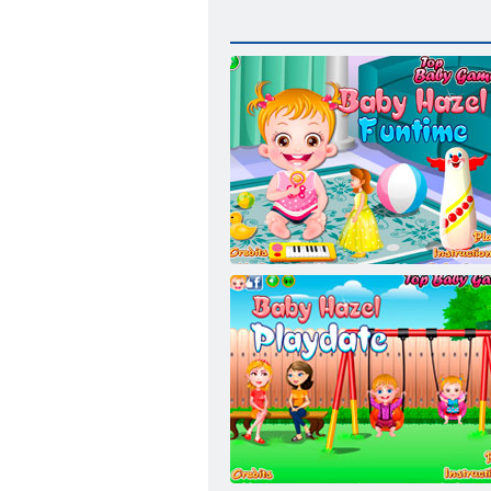
Beebi lõbusalt aega