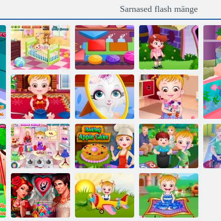
Sarnased flash mänge
Baby Hazel
Baby Hazel
Baby Hazel
harjamise aeg
Õpib Kujundid
koolieelsete
Baby Hazel
Baby Hazel -
Beebi sarapuu
Jõuluaeg
ulakas kass
arst mängima
Beebi sarapuu
Küpsetamine
Baby Hazel
lilletüdruk
õunakook
Maapäev