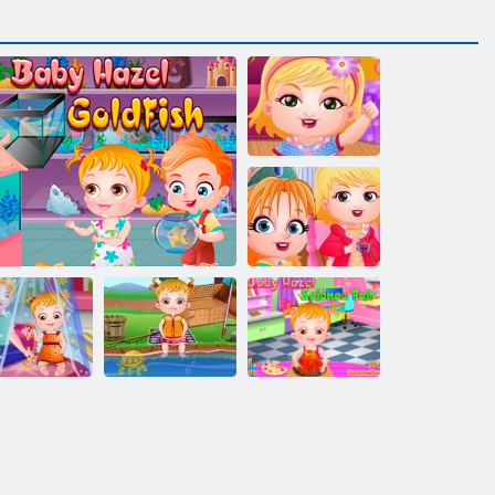
Baby Hazel
pahandust aeg
Baby Hazel
teejoomine
Baby Hazel
Baby Hazel
Baby Hazel
Science Fair
emadepäeva
Baby Hazel kuldkala
Püügi aeg
Play