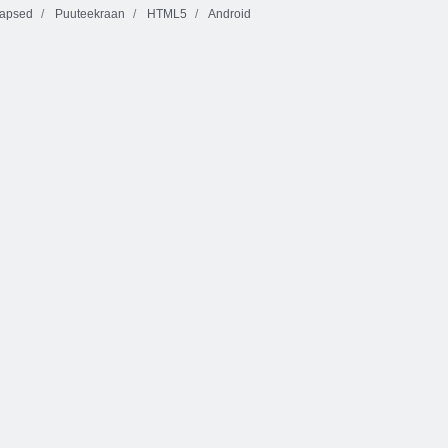
apsed
Puuteekraan
HTML5
Android