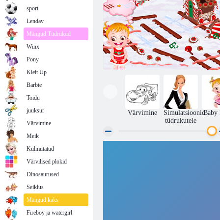
sport
Lendav
Mängud Tüdrukud
Winx
Pony
Kleit Up
Barbie
Toidu
juuksur
Värvimine
Simulatsioonid
Baby 
tüdrukutele
Värvimine
Meik
Külmutatud
Piparkoogid maja beebi Hazel
Värvilised plokid
Dinosaurused
Seiklus
Mängud kaks
Fireboy ja watergirl