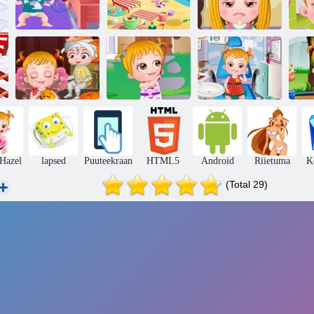
Beebi sarapuu
Beebi sarapuu
Baby Hazel
B
läheb haigeks
rannas
juuksehooldus
Beebi sarapuu
Baby Hazel
Beebi sarapuu
halloweeni pidu
Backyard Pidu
hambaravi
Hazel
lapsed
Puuteekraan
HTML5
Android
Riietuma
K
(Total 29)