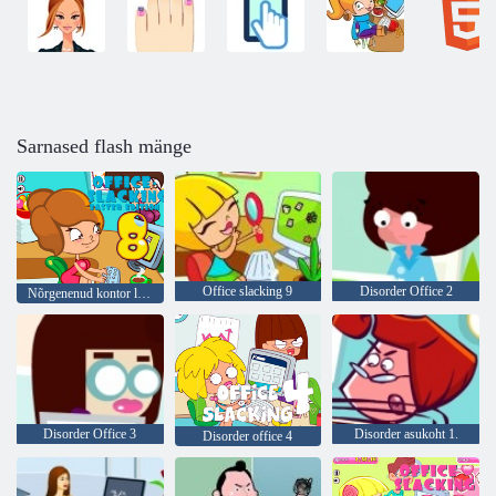
Sarnased flash mänge
Office slacking 9
Disorder Office 2
Nõrgenenud kontor lihavõtted väljaanne 8.
Disorder Office 3
Disorder asukoht 1.
Disorder office 4