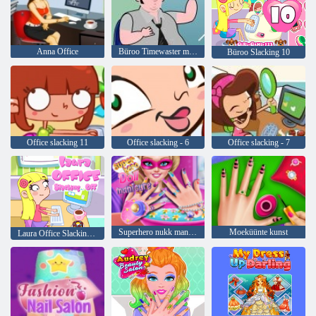
Anna Office
Büroo Timewaster meister
Büroo Slacking 10
Office slacking 11
Office slacking - 6
Office slacking - 7
Superhero nukk maniküür
Moeküünte kunst
Laura Office Slacking Off