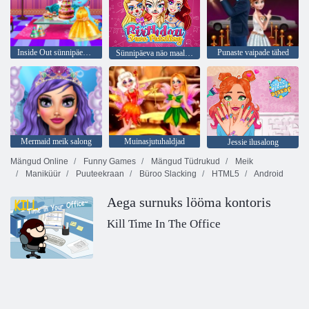
Inside Out sünnipäevapidu
Punaste vaipade tähed
Sünnipäeva näo maalimine
Mermaid meik salong
Muinasjutuhaldjad
Jessie ilusalong
Mängud Online
Funny Games
Mängud Tüdrukud
Meik
Maniküür
Puuteekraan
Büroo Slacking
HTML5
Android
Aega surnuks lööma kontoris
Kill Time In The Office