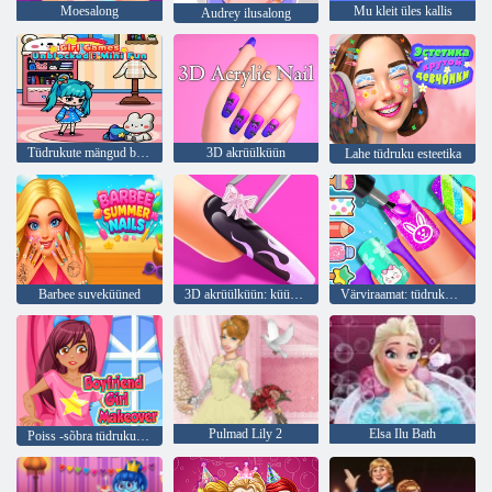
Moesalong
Mu kleit üles kallis
Audrey ilusalong
Tüdrukute mängud blokeerimata: mini lõbus
3D akrüülküün
Lahe tüdruku esteetika
Barbee suveküüned
3D akrüülküün: küünte kunstimäng
Värviraamat: tüdrukute küünte kunsti kujundus
Pulmad Lily 2
Elsa Ilu Bath
Poiss -sõbra tüdruku makeover