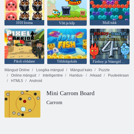
1010 looma
Mull tukk
Võti ja kilp
Piksli sõdalane
Tühikäigukala
Fireboy ja Watergirl 4: kristalltempel
Mängud Online
Loogika mängud
Mängud kaks
Puzzle
Online mängud
Intelligentne
Haridus-
Arkaad
Puuteekraan
HTML5
Android
Mini Carrom Board
Carrom