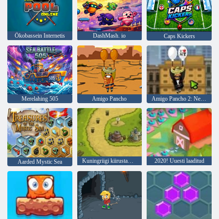
Ökobassein Internetis
DashMash. io
Caps Kickers
Merelahing 505
Amigo Pancho
Amigo Pancho 2: New Yorgi partei
Kuningriigi kiirustamine
2020! Uuesti laaditud
Aarded Mystic Sea