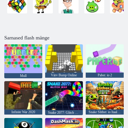
Sarnased flash mänge
Värv Bump Online
Paber. io 2
Mull
Infinite War 2020
Snake Slither. io Itaalia Brainrot
Snake 2077: Glitch War