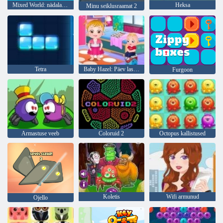
Mixed World: nädalavahetus
Heksa
Minu seiklusraamat 2
Tetra
Baby Hazel: Päev lasteaias
Furgoon
Armastuse veeb
Coloruid 2
Octopus kallistused
Koletis
Wifi armunud
Ojello