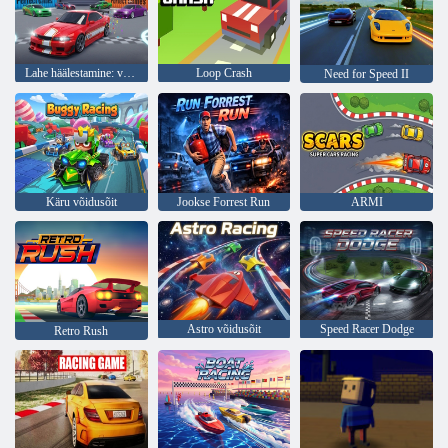
Lahe häälestamine: värvige auto
Loop Crash
Need for Speed II
Käru võidusõit
Jookse Forrest Run
ARMI
Astro võidusõit
Speed Racer Dodge
Retro Rush