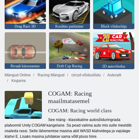
Drag Race 3D
Koolitus parkimine
Block võidusõitja
Rivaali kiirustamine
Drift Cup Racing
2D autovõistlus
Mängud Online
Racing Mängud
circuit võidusõidu
Autoralli
Kogama
COGAM: Racing
maailmatasemel
COGAM: Racing world class
See mäng - klassikaline autosõiduringrada
platvormil Unity COGAM kangelane. Sa pead valima auto mis sulle meeldib
osaleda rassi. Selle lähenemise masina abil WASD klahvidega ja vajutage
klahvi E. Lisaks masina juhitakse sama võtit pluss hiire.