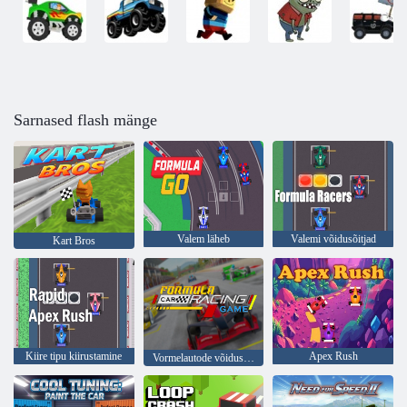
Sarnased flash mänge
Valem läheb
Valemi võidusõitjad
Kart Bros
Kiire tipu kiirustamine
Apex Rush
Vormelautode võidusõidumängud