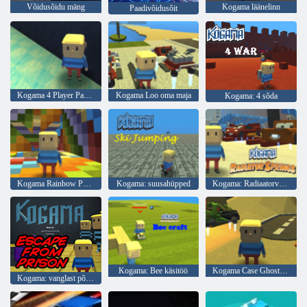
Võidusõidu mäng
Kogama läänelinn
Paadivõidusõit
Kogama 4 Player Parkour
Kogama Loo oma maja
Kogama: 4 sõda
Kogama Rainbow Parkour
Kogama: suusahüpped
Kogama: Radiaatorvedrud
Kogama: Bee käsitöö
Kogama Case Ghost maja
Kogama: vanglast põgenemine