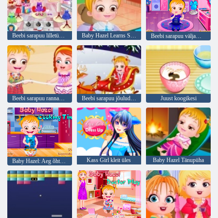
Beebi sarapuu lilletüdruk
Baby Hazel Learns Sõidukid
Beebi sarapuu väljamõeldud kleit
Beebi sarapuu rannapidu
Beebi sarapuu jõulude unistus
Juust koogikesi
Kass Girl kleit üles
Baby Hazel Tänupüha
Baby Hazel: Aeg õhtusöök