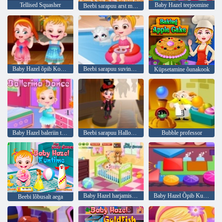
Tellised Squasher
Baby Hazel teejoomine
Beebi sarapuu arst mängima
Baby Hazel õpib Kombed
Beebi sarapuu suvine lõbus
Küpsetamine õunakook
Baby Hazel baleriin tantsu
Beebi sarapuu Halloweeni loss
Bubble professor
Baby Hazel harjamise aeg
Baby Hazel Õpib Kujundid
Beebi lõbusalt aega