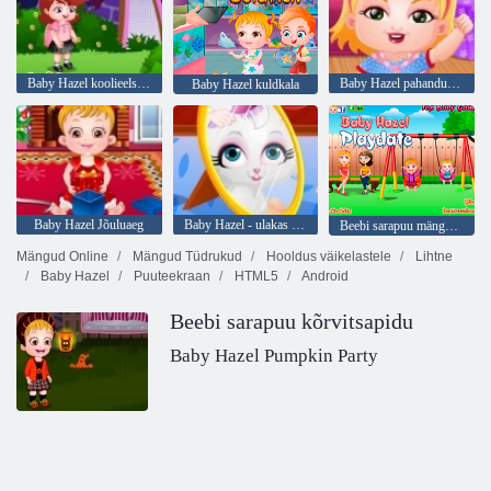
Baby Hazel koolieelsete
Baby Hazel pahandust aeg
Baby Hazel kuldkala
Baby Hazel Jõuluaeg
Baby Hazel - ulakas kass
Beebi sarapuu mängupäev
Mängud Online
Mängud Tüdrukud
Hooldus väikelastele
Lihtne
Baby Hazel
Puuteekraan
HTML5
Android
Beebi sarapuu kõrvitsapidu
Baby Hazel Pumpkin Party