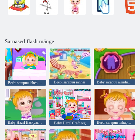
Sarnased flash mänge
Beebi sarapuu rannas
Baby sarapuu aiandus aeg
Beebi sarapuu läheb haigeks
Baby Hazel Backyard Pidu
Beebi sarapuu nahaprobleemid
Baby Hazel Craft aeg