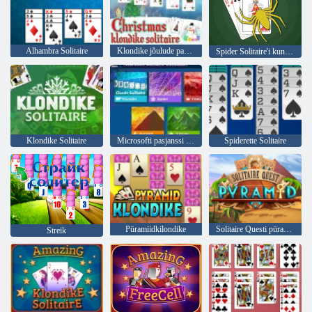
Alhambra Solitaire
Klondike jõulude pasjanss
Spider Solitaire'i kuningas
Klondike Solitaire
Microsofti pasjanssi kollektsioon
Spiderette Solitaire
Püramiidkilondike
Solitaire Questi püramiid
Streik