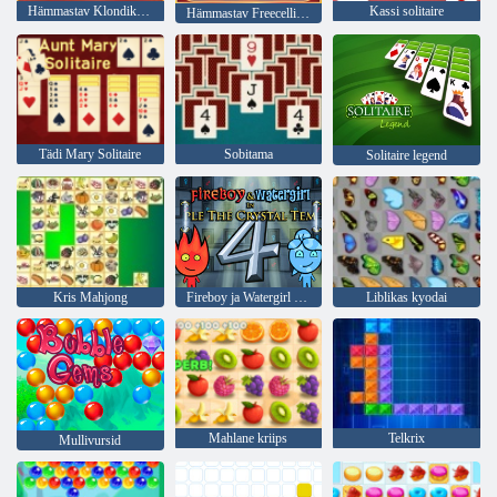
Hämmastav Klondike Solitaire
Kassi solitaire
Hämmastav Freecelli pasjansina
Tädi Mary Solitaire
Sobitama
Solitaire legend
Kris Mahjong
Fireboy ja Watergirl 4: kristalltempel
Liblikas kyodai
Mahlane kriips
Telkrix
Mullivursid