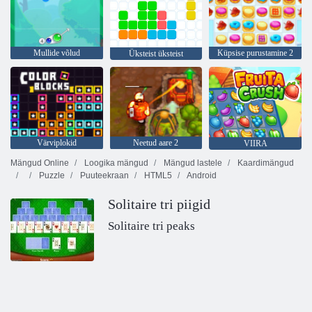
Mullide võlud
Küpsise purustamine 2
Üksteist üksteist
Värviplokid
Neetud aare 2
VIIRA
Mängud Online
Loogika mängud
Mängud lastele
Kaardimängud
Puzzle
Puuteekraan
HTML5
Android
Solitaire tri piigid
Solitaire tri peaks