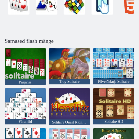
Sarnased flash mänge
Troy Solitaire
Pilvelõhkuja Solitaire
Pasjanss
Püramiid
Solitaire HD
Solitaire Quest Klondike