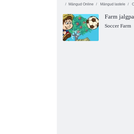
Mängud Online
Mängud lastele
O
Farm jalgpa
Soccer Farm
3D vaba löök