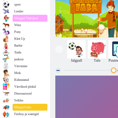
sport
Lendav
Mängud Tüdrukud
Winx
Pony
Kleit Up
Barbie
Toidu
juuksur
Jalgpall
Talu
Puute
Värvimine
Meik
Külmutatud
Lambafarm
Värvilised plokid
Dinosaurused
Seiklus
Mängud kaks
Fireboy ja watergirl