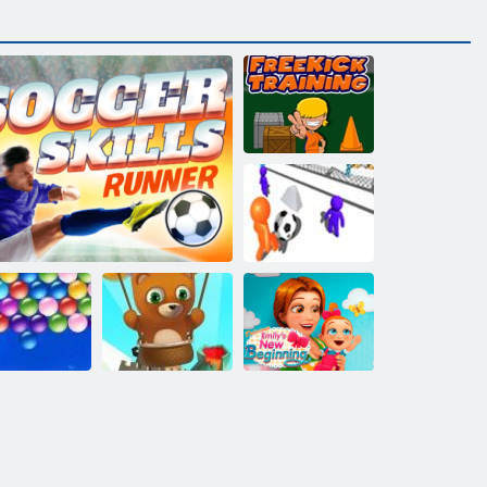
Vaba
jalgpallikoolitus
Hull tulistada
Mull tukk
Delicious Emily
putu Bubbles
Jalgpalli oskuste jooksja
Endless
Uus algus