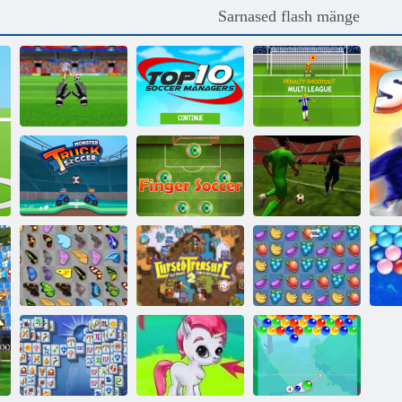
Sarnased flash mänge
Väravavaht
10 parimat
Trahv Shootout:
Challenge
jalgpallijuhti
Multi League
Koletise veoauto
3D jalgpalli
jalgpall
Sõrmejälg
meistrid
Liblikas kyodai
Neetud aare 2
VIIRA
Lõ