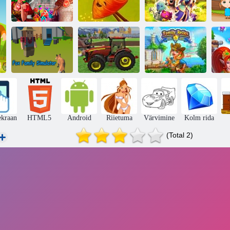
Rüütlid ja
Farmi
pruudid
mõistatuse lugu
Võlufarm
O
Foxi pere
Traktorikasvatus
Perekonna
simulaator
2018
säilmed
ekraan
HTML5
Android
Riietuma
Värvimine
Kolm rida
(Total 2)