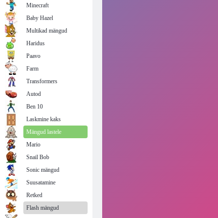
Minecraft
Baby Hazel
Multikad mängud
Haridus
Paavo
Farm
Transformers
Autod
Ben 10
Laskmine kaks
Mängud lastele
Mario
Snail Bob
Sonic mängud
Suusatamine
Retked
Flash mängud