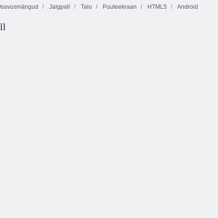
savusmängud
Jalgpall
Talu
Puuteekraan
HTML5
Android
ll
Mahjong
Fortuna
Mullivursid
Mullide võlud