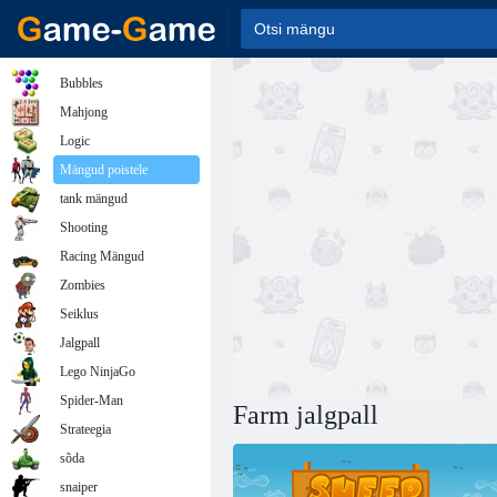
Bubbles
Mahjong
Logic
Mängud poistele
tank mängud
Shooting
Racing Mängud
Zombies
Seiklus
Jalgpall
Lego NinjaGo
Spider-Man
Farm jalgpall
Strateegia
sõda
snaiper