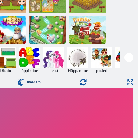
ranži rantšo
Minu riik Life
Farmington
Ühinemise
Troopiline
kuningriik
suland
Pere talu
Disain
õppimine
Peast
Hüppamine
pusled
Puzzle
Tumedam