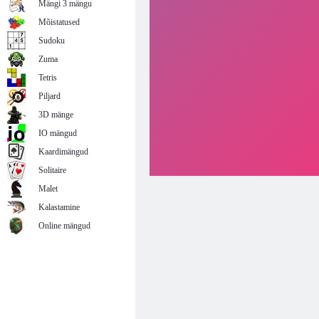
Mängi 3 mängu
Mõistatused
Sudoku
Zuma
Tetris
Piljard
3D mänge
IO mängud
Kaardimängud
Solitaire
Malet
Kalastamine
Online mängud