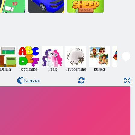
Päris
autoparkimine
Lammaste
arkimism 3d
2020
päästmine
Disain
õppimine
Peast
Hüppamine
pusled
Puzzle
Tumedam