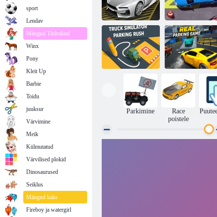
sport
Lendav
Mängud Tüdrukud
Winx
Koolitus
parkimine
Parki mu auto 2
Pony
Kleit Up
Barbie
Veoautode
Toidu
simulaatori
Tõeline
parkimiskiirus
parkimismäng
juuksur
Parkimine
Race
Puute
poistele
Värvimine
Meik
Külmutatud
Värvilised plokid
Dinosaurused
Seiklus
Mängud kaks
Fireboy ja watergirl