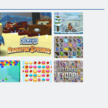
Moto x3m talv
Liblikas kyodai
Küpsise
Liblikas Kyodai
ullide võlud
Kogama: Radiaatorvedrud
purustamine 2
HD