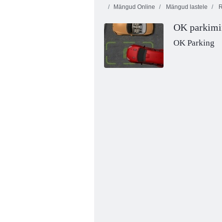
Mängud Online
Mängud lastele
R
OK parkimi
OK Parking
Põllumajanduslinn