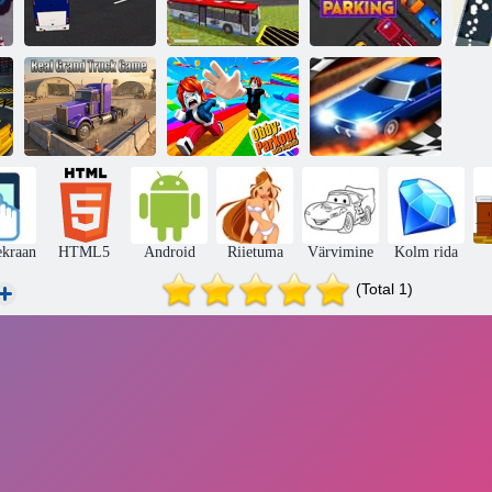
Bussiparkimine
Bussiparkimissimulaator
Hull veoautode
3D
3D
parkimine
P
Tõeline suur
Obby: Parkour
veoauto mäng
Ragdolliga
Drag Race 3D
ekraan
HTML5
Android
Riietuma
Värvimine
Kolm rida
(Total 1)