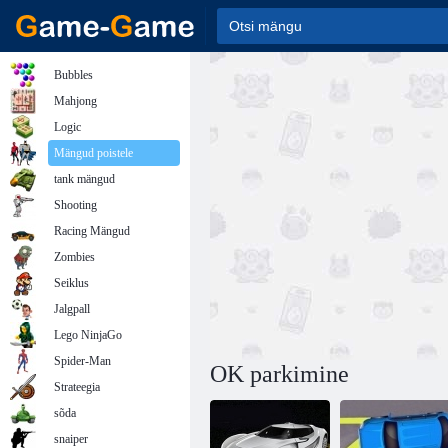
Bubbles
Mahjong
Logic
Mängud poistele
tank mängud
Shooting
Racing Mängud
Zombies
Seiklus
Jalgpall
Lego NinjaGo
Spider-Man
OK parkimine
Strateegia
sõda
snaiper