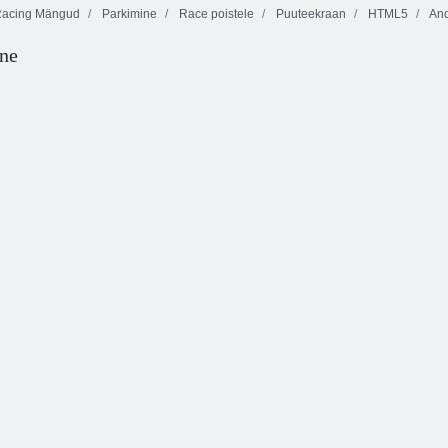
acing Mängud
Parkimine
Race poistele
Puuteekraan
HTML5
And
ne
Värviplokid
Aqua Blitz
Neetud aare 2