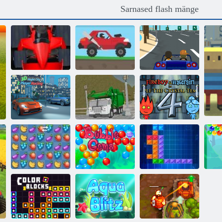
Sarnased flash mänge
Ülesmäge
Vormel Fever
võidusõit 2
Kõrilõikaja
3d Night City 2
Islandi puhta
Fireboy ja
mängija
veoauto prügi
Watergirl 4:
võidusõit
Sim
kristalltempel
VIIRA
Mullivursid
Telkrix
M