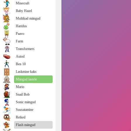
Minecraft
Baby Hazel
Multikad mängud
Haridus
Paavo
Farm
Transformers
Autod
Ben 10
Laskmine kaks
Mängud lastele
Mario
Snail Bob
Sonic mängud
Suusatamine
Retked
Flash mängud