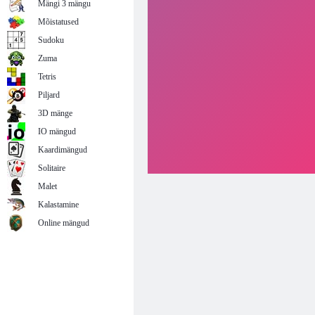
Mängi 3 mängu
Mõistatused
Sudoku
Zuma
Tetris
Piljard
3D mänge
IO mängud
Kaardimängud
Solitaire
Malet
Kalastamine
Online mängud