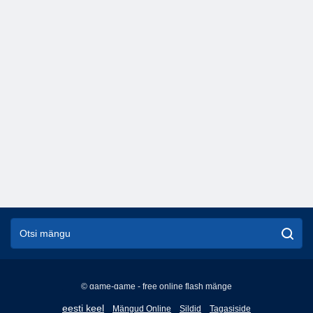
© game-game - free online flash mänge
English
eesti keel
Mängud Online
Sildid
Tagasiside