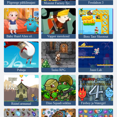
Põgenege pähklimajast
Feodalism 3
Monster Factory Tycoon
Baby Hazel Alien sõbrale
Vapper meeskond
Boss Tase Shootout
Puhuja
Tasku RPG
Juust Lab
Dino Squadi seiklus
Fireboy ja Watergirl 4: kristalltempel
Rüütel armunud