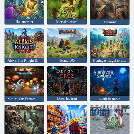
Hauameister
Metsakoletised
Labürint
Alexis The Knight RPG
Tornid 505
Kuningas Rugni tornikaitse
Drozi labürint
Ellujääja mõõk
MiniMight: Fantaasia RPG