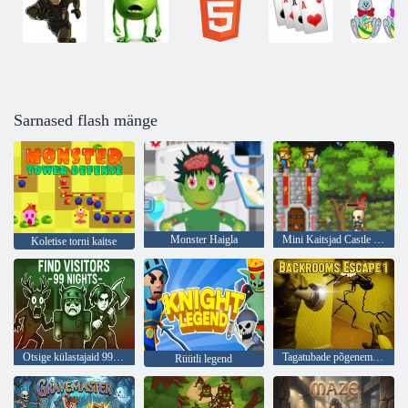
Sarnased flash mänge
Monster Haigla
Mini Kaitsjad Castle Defense
Koletise torni kaitse
Otsige külastajaid 99 ööd
Tagatubade põgenemine 1
Rüütli legend