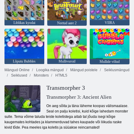
Liblikas kyodai
VIIRA
Neetud aare 2
Lõputu Bubbles
Mullivursid
Mullide võlud
Mängud Online
Loogika mängud
Mängud poistele
Seiklusmängud
Seiklused
Monsters
HTML5
Transmorpher 3
Transmorpher 3: Ancient Alien
On aeg sõita ja täna läheme koopas välismaalase.
Seal on palju koletisi, kuid kõige lahedam monster
sulle. Tema võime taluda teiste koletistega aitab tal jõuda isegi kõige
kaugemates kohtades ja klammerduvad tahes kaupade või liikuda raske
kivid tõde. Pea meeles iga koletis ja süüakse reincarnated!