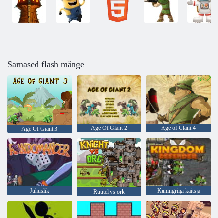
Sarnased flash mänge
Age Of Giant 2
Age of Giant 4
Age Of Giant 3
Juhuslik
Kuningriigi kaitsja
Rüütel vs ork