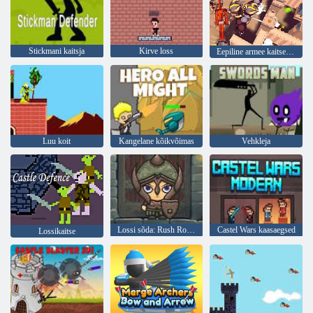
Stickmani kaitsja
Kirve loss
Eepiline armee kaitse tõusev sõda
Luu koit
Kangelane kõikvõimas
Vehkleja
Lossi sõda: Rush Royale ja Drag and Drop
Castel Wars kaasaegsed
Lossikaitse