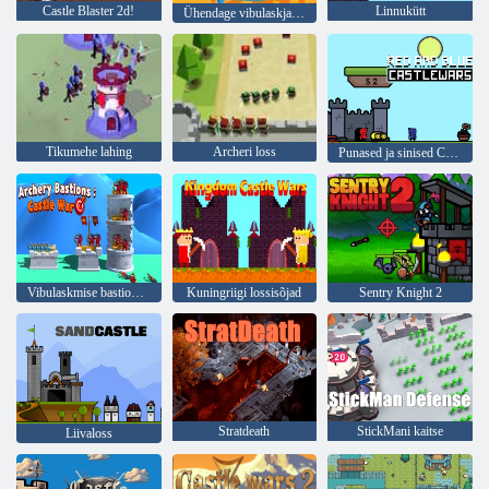
Castle Blaster 2d!
Linnukütt
Ühendage vibulaskjad vibu ja nool
Tikumehe lahing
Archeri loss
Punased ja sinised Castlewars
Vibulaskmise bastionid: Lossisõda
Kuningriigi lossisõjad
Sentry Knight 2
Stratdeath
StickMani kaitse
Liivaloss