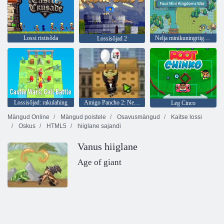
Lossi ristisõda
Nelja minikuningriigi sõda
Lossisõjad 2
Lossisõjad: rakulahing
Amigo Pancho 2: New Yorgi partei
Leg Cinco
Mängud Online
Mängud poistele
Osavusmängud
Kaitse lossi
Oskus
HTML5
hiiglane sajandi
Vanus hiiglane
Age of giant