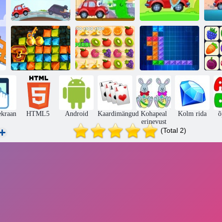
Wheely 3
Wheely 5
Wheely 6
Kullapalavik
Aardejaht
Mahlane kriips
Telkrix
O
ekraan
HTML5
Android
Kaardimängud
Kohapeal
Kolm rida
õ
erinevust
(Total 2)