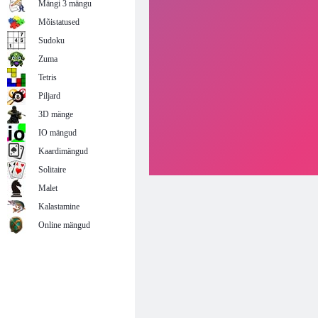
Mängi 3 mängu
Mõistatused
Sudoku
Zuma
Tetris
Piljard
3D mänge
IO mängud
Kaardimängud
Solitaire
Malet
Kalastamine
Online mängud