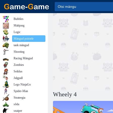
Bubbles
Mahjong
Logic
Mängud poistele
tank mängud
Shooting
Racing Mängud
Zombies
Seiklus
Jalgpall
Lego NinjaGo
Spider-Man
Wheely 4
Strateegia
sõda
snaiper