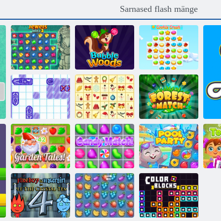
Sarnased flash mänge
Küpsise
Ehted blitz 3
Mullid
purustamine 3
Kris-mas
Sea Soomuslaev
mahjong
Metsamatš
M
Aiajutud
Kommimäng!
Basseinipidu