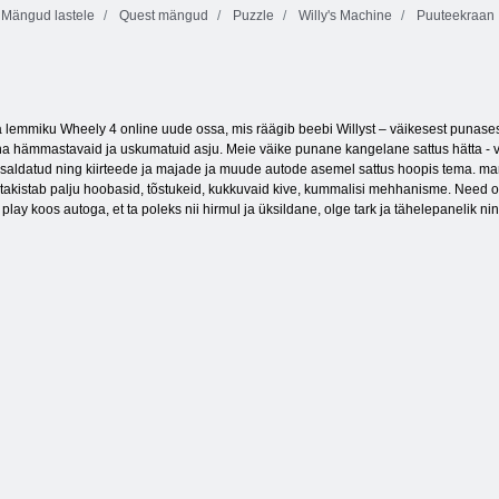
Mängud lastele
Quest mängud
Puzzle
Willy's Machine
Puuteekraan
Fireboy ja
Watergirl 4:
kristalltempel
VIIRA
Värviplokid
 lemmiku Wheely 4 online uude ossa, mis räägib beebi Willyst – väikesest punasest 
a hämmastavaid ja uskumatuid asju. Meie väike punane kangelane sattus hätta - võõra
l teisaldatud ning kiirteede ja majade ja muude autode asemel sattus hoopis tema.
sijat takistab palju hoobasid, tõstukeid, kukkuvaid kive, kummalisi mehhanisme. Nee
play koos autoga, et ta poleks nii hirmul ja üksildane, olge tark ja tähelepanelik n