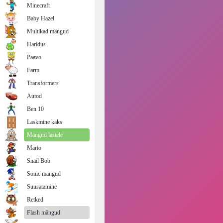
Minecraft
Baby Hazel
Multikad mängud
Haridus
Paavo
Farm
Transformers
Autod
Ben 10
Laskmine kaks
Mängud lastele
Mario
Snail Bob
Sonic mängud
Suusatamine
Retked
Flash mängud