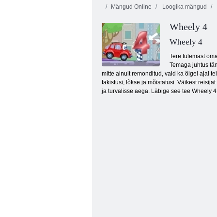
Mängud Online
Loogika mängud
Wheely 4
Wheely 4
Tere tulemast oma
Temaga juhtus tän
mitte ainult remonditud, vaid ka õigel aja
11x11 plokid
takistusi, lõkse ja mõistatusi. Väikest rei
ja turvalisse aega. Läbige see tee Wheely 4 