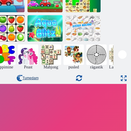
Wheely 7
Wheely 8
Kris Mahjong
net Connect
Aqua Blitz
Köök mahjong
ppimine
Peast
Mahjong
pusled
rägastik
Lauamängud
Tumedam