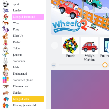
sport
Lendav
Mängud Tüdrukud
Winx
Pony
Kleit Up
Barbie
Toidu
juuksur
Puzzle
Willy's
Puute
Machine
Värvimine
Meik
Külmutatud
Wheely 2
Värvilised plokid
Dinosaurused
Seiklus
Mängud kaks
Fireboy ja watergirl