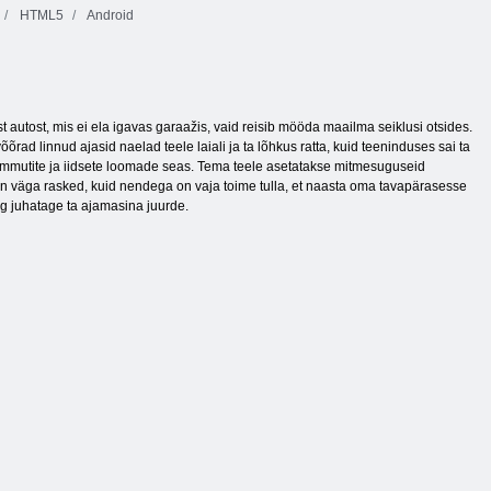
HTML5
Android
autost, mis ei ela igavas garaažis, vaid reisib mööda maailma seiklusi otsides.
d linnud ajasid naelad teele laiali ja ta lõhkus ratta, kuid teeninduses sai ta
 mammutite ja iidsete loomade seas. Tema teele asetatakse mitmesuguseid
d on väga rasked, kuid nendega on vaja toime tulla, et naasta oma tavapärasesse
ing juhatage ta ajamasina juurde.