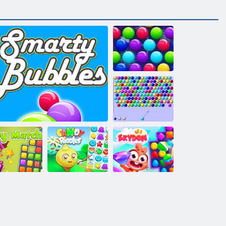
Smarty Bubbles
x-mas väljaanne
Mullilaskja
html5
Kommide
änguasjade
mõistatused:
matš!
Nutikad mullid
vaba matš 3
Taevas