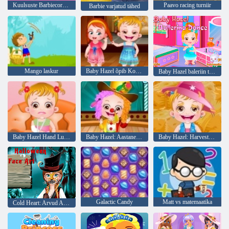
Kuulsuste Barbiecore esteetiline välimus
Paavo racing turniir
Barbie varjatud tähed
Mango laskur
Baby Hazel õpib Kombed
Baby Hazel baleriin tantsu
Baby Hazel Hand Luumurd
Baby Hazel: Aastane koolipäev
Baby Hazel: Harvest Festival
Galactic Candy
Matt vs matemaatika
Cold Heart: Arvud Anna nägu Halloween