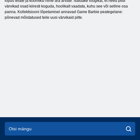
lõpus leiate ja koomiksi nime ära arvate. Näidake loogikat, et need pildi
värvikad osad kiiresti koguda, hoolikalt vaadata, kuhu see või selline osa
panna. Kollektsiooni lõpetamisel annavad Game Barbie peategelane:
põnevad mõistatused teile uusi värvikaid pilte.