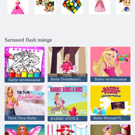
Sarnased flash mänge
Barbie Dreamhouse'i seiklused
Barbie värvimisraamat
Barbie värvimisraamat
Tiktok Divas Barbiecore
Barbie Mermaid Power pusle
BARBIE SÕITB RATTAGA