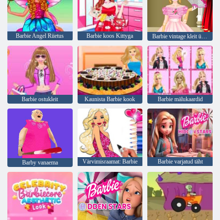
Barbie Angel Riietus
Barbie koos Kittyga
Barbie vintage kleit üles
Barbie ostukleit
Kaunista Barbie kook
Barbie mälukaardid
Värvimisraamat: Barbie
Barbie varjatud täht
Barby vanaema