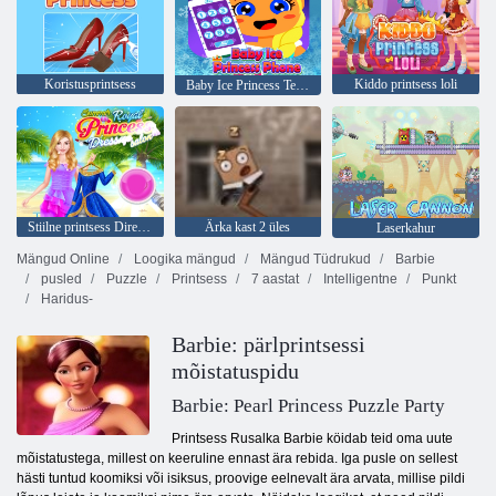
Koristusprintsess
Kiddo printsess loli
Baby Ice Princess Telefon
Stiilne printsess Direp ja meik
Ärka kast 2 üles
Laserkahur
Mängud Online
Loogika mängud
Mängud Tüdrukud
Barbie
pusled
Puzzle
Printsess
7 aastat
Intelligentne
Punkt
Haridus-
Barbie: pärlprintsessi
mõistatuspidu
Barbie: Pearl Princess Puzzle Party
Printsess Rusalka Barbie köidab teid oma uute
mõistatustega, millest on keeruline ennast ära rebida. Iga pusle on sellest
hästi tuntud koomiksi või isiksus, proovige eelnevalt ära arvata, millise pildi