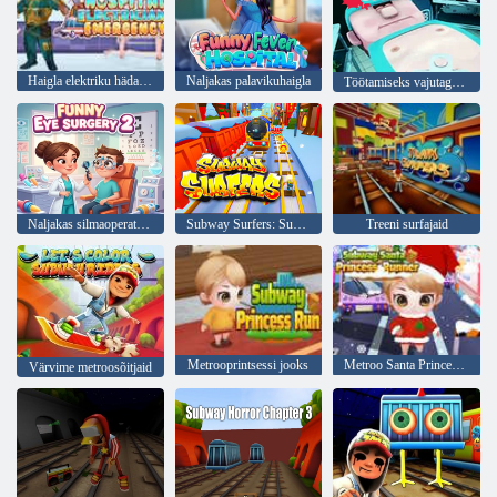
Haigla elektriku hädaabi
Naljakas palavikuhaigla
Töötamiseks vajutage X
Naljakas silmaoperatsioon 2
Subway Surfers: Subway City jõulud
Treeni surfajaid
Metrooprintsessi jooks
Metroo Santa Princess Runner
Värvime metroosõitjaid