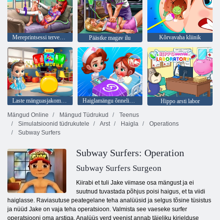
Mereprintsessi tervendav teekond
Kõrvavaha kliinik
Päästke magav ilu
Laste mänguasjakomplekt mobiil
Haiglamängu õnnelik kliinik
Hippo arsti labor
Mängud Online
Mängud Tüdrukud
Teenus
Simulatsioonid tüdrukutele
Arst
Haigla
Operations
Subway Surfers
Subway Surfers: Operation
Subway Surfers Surgeon
Kiirabi et tuli Jake viimase osa mängust ja ei
suutnud tuvastada põhjus poisi haigus, et ta viidi
haiglasse. Raviasutuse peategelane teha analüüsid ja selgus tõsine tüsistus
ja nüüd Jake on vaja teha operatsioon. Valmista see vaeseke surfer
operatsiooni oma arstiga. Analüüs verd veenist annab täieliku kirjelduse