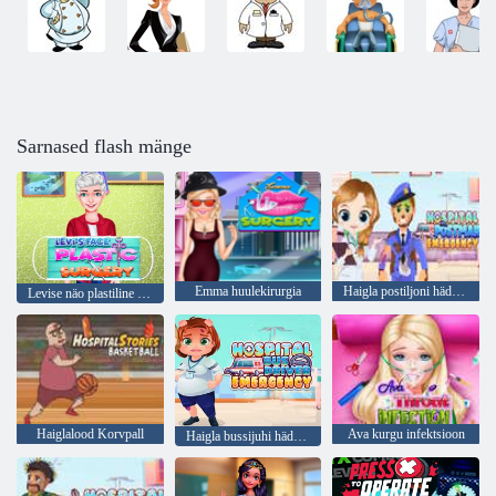
Sarnased flash mänge
Emma huulekirurgia
Haigla postiljoni hädaabi
Levise näo plastiline kirurgia
Haiglalood Korvpall
Ava kurgu infektsioon
Haigla bussijuhi hädaabi