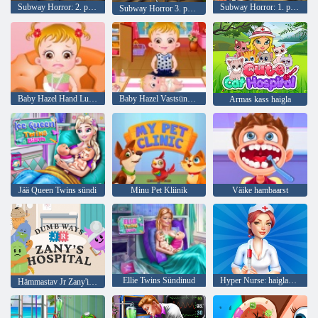
Subway Horror: 2. peatükk
Subway Horror: 1. peatükk
Subway Horror 3. peatükk
Baby Hazel Hand Luumurd
Baby Hazel Vastsündinud Vaktsineerimine
Armas kass haigla
Jää Queen Twins sündi
Minu Pet Kliinik
Väike hambaarst
Ellie Twins Sündinud
Hyper Nurse: haiglamängud
Hämmastav Jr Zany'i haigla