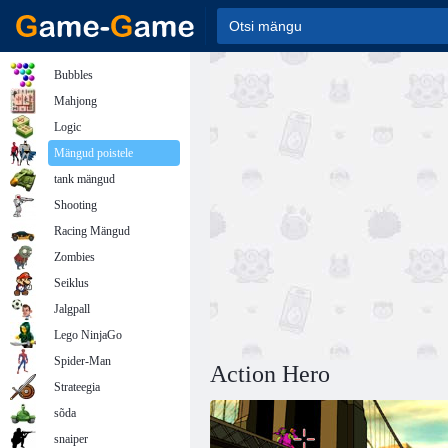
Bubbles
Mahjong
Logic
Mängud poistele
tank mängud
Shooting
Racing Mängud
Zombies
Seiklus
Jalgpall
Lego NinjaGo
Spider-Man
Action Hero
Strateegia
sõda
snaiper