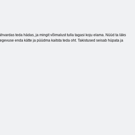
vardas teda hädas, ja mingit võimalust tulla tagasi koju elama. Nüüd ta läks
 tegevuse enda kätte ja püüdma kaitsta teda oht. Takistused seisab hüpata ja