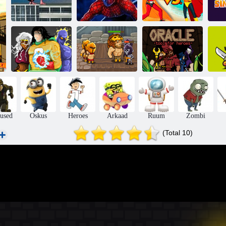
Spider-Man 3:
Spider-Man
Päästeameti
Mänguasjamuuseum
IPLAYER:
Mary Jane
Transpordifirma
kangelane null
Heroes of
müüdid:
Oracle:
Arva Pixel
Warriors of
kangelaste
Koomiksid
Gods
tööriist
G
lused
Oskus
Heroes
Arkaad
Ruum
Zombi
(Total 10)