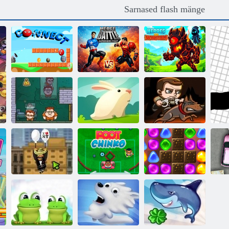
Sarnased flash mänge
Ühendage
lahingu
superkangelaste
Kangelased vs
Ühendage
võitlus
koletised
Rahaliigutajad 3
Rahaliigutajad 2
Ahne jänes
valvemaksu
Amigo Pancho
Tagasi
2: New Yorgi
Candyland 2
partei
Leg Cinco
juurde
Pa