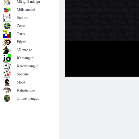
Mängi 3 mängu
Mõistatused
Sudoku
Zuma
Tetris
Piljard
3D mänge
IO mängud
Kaardimängud
Solitaire
Malet
Kalastamine
Online mängud