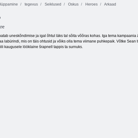
üppamine
tegevus
Seiklused
Oskus
Heroes
Arkaad
o
Leap Frog
Snow Globe
Flying Shark
re
tab uneskõndimise ja igal õhtul läks tal sõita võõras kohas. Iga tema kampaania äh
aa labürindi, mis on täis ohtusid ja võiks olla tema viimane puhkepaik. Võtke Sean
i kaugusele lööklaine šrapnell tappis ta surnuks.