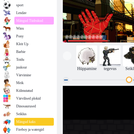
sport
Lendav
Mängud Tüdrukud
Winx
Pony
Kleit Up
Barbie
Toidu
juuksur
Hüppamine
tegevus
Seik
Värvimine
Meik
Külmutatud
Spider-Man: pääste
Värvilised plokid
Dinosaurused
Seiklus
Mängud kaks
Fireboy ja watergirl