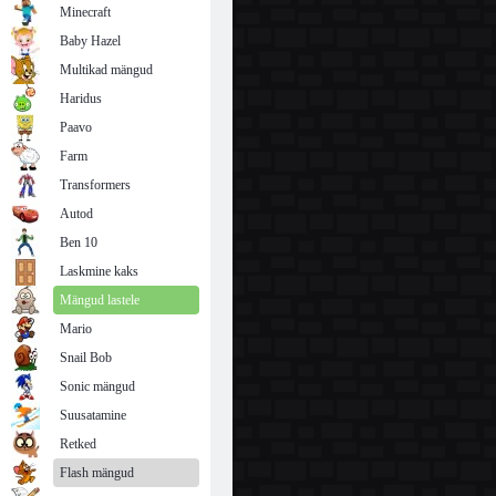
Minecraft
Baby Hazel
Multikad mängud
Haridus
Paavo
Farm
Transformers
Autod
Ben 10
Laskmine kaks
Mängud lastele
Mario
Snail Bob
Sonic mängud
Suusatamine
Retked
Flash mängud