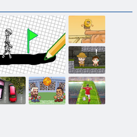
Aadam ja Eeva 2
Inkade seiklus
Heads Arena
Euro jalgpalli
rkimine raev
Viinama
Euro Soccer
sprint