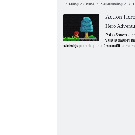
Mängud Online
Seiklusmängud
H
Action Her
Hero Adventu
Poiss Shawn kanna
välja ja saadeti m
tulekahju pommid peate ümbersõit kolme miil
Thrill Rush 4