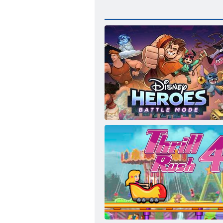
Disney kangelased: lahingurežiim