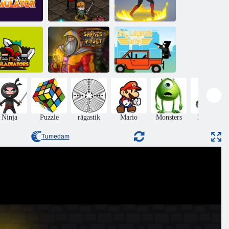
Simulator
Rüüsta
Superlahingu
kangelane
kangelased 2
meeskond
Raputab ja
Mängida saavad
ladiaatorid
Fidget
ainult legendid
Ninja
Puzzle
rägastik
Mario
Monsters
Koguda
punkte
Tumedam