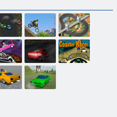
Võidusõidu
Arvestades rassi
Death Race
ehitusplatsil
tipust
Raske Las
Võidujooks
Vegas
3D rassi Audi
Vuoristorata
Stuntsimulaatori
untsimulaator
mitme mängija