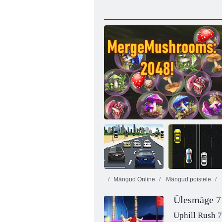
Mängud Online
Mängud poistele
Ülesmäge 7
3D rassi
Mergemushrooms: 2048!
FBI Ahistamine
Uphill Rush 