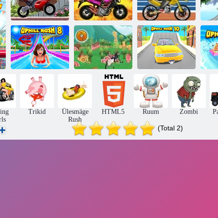
Ülesmäge
Ülesmäge Rush
Ülesmäge
kiirustada 3
4
kiirustada 5
Ül
Ülesmäge
Ülesmäge
Ülesmäge
kiirustamine 8
kiirustamine 9
kiirustamine 10
ki
ing
Trikid
Ülesmäge
HTML5
Ruum
Zombi
P
rls
Rush
(Total 2)