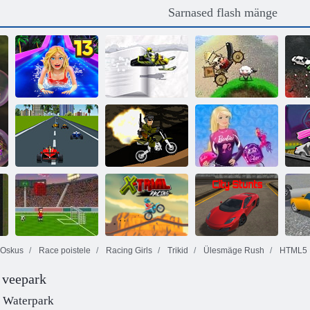
Sarnased flash mänge
Ülesmäge
Drive Angry
kiirustamine 13
Skidoo TT
Orc
Barbie: Reis
Extreme Racing
Sõjalise Race
stiilne bike
Oskus
Race poistele
Racing Girls
Trikid
Ülesmäge Rush
HTML5
 veepark
X-uuringute
Jalgpall trikid
võidusõit
Linna trikid
St
7 Waterpark