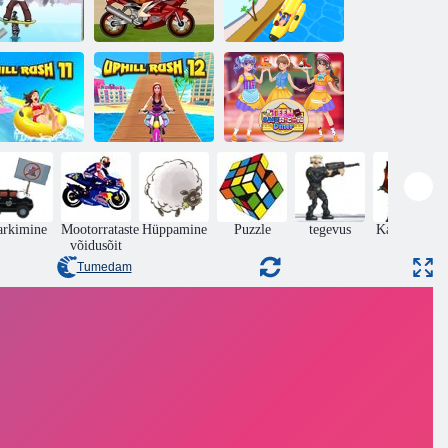
Ülesmäge Rush
Ülesmäge Rush
esmäge Rush
6
Slide Jump
Teismeline
Ülesmäge
Ülesmäge
ameeriklane
irustamine 11
kiirustamine 12
söögikoht
arkimine
Mootorrataste
Hüppamine
Puzzle
tegevus
Kaitse lossi
võidusõit
Tumedam