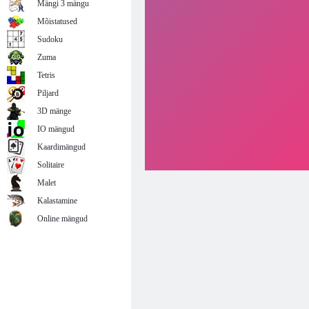
Mängi 3 mängu
Mõistatused
Sudoku
Zuma
Tetris
Piljard
3D mänge
IO mängud
Kaardimängud
Solitaire
Malet
Kalastamine
Online mängud