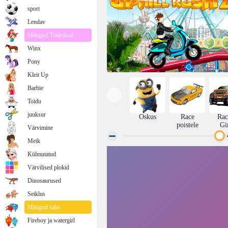
sport
Lendav
Mängud Tüdrukud
Winx
Pony
Kleit Up
Barbie
Toidu
juuksur
Oskus
Race
Rac
poistele
Gi
Värvimine
Meik
Külmutatud
Ülesmäge Rush 2
Värvilised plokid
Dinosaurused
Seiklus
Mängud kaks
Fireboy ja watergirl