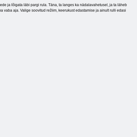
 ja lõigata läbi pargi rula. Täna, ta langes ka nädalavahetusel, ja ta läheb
ba aja. Valige soovitud režiim, keerukust edastamise ja ainult rulli edasi