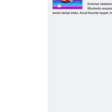
Eelmisel nädalava
lõbutseda veeparg
teedel täidab trikke. Ainult lihachte targalt,