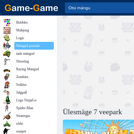
Bubbles
Mahjong
Logic
Mängud poistele
tank mängud
Shooting
Racing Mängud
Zombies
Seiklus
Jalgpall
Lego NinjaGo
Spider-Man
Ülesmäge 7 veepark
Strateegia
sõda
snaiper