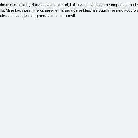
hetusel oma kangelane on vaimustunud, kui ta võiks, ratsutamine mopeed linna teede
is. Mine koos peamine kangelane mängu uus seiklus, mis püüdmise neid kogu oma va
 muidu ralli teelt, ja mäng pead alustama uuesti.