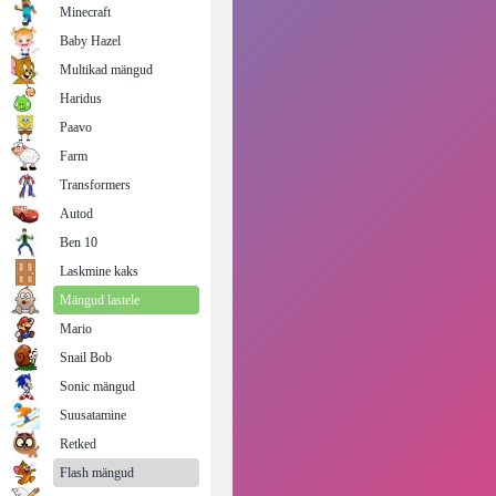
Minecraft
Baby Hazel
Multikad mängud
Haridus
Paavo
Farm
Transformers
Autod
Ben 10
Laskmine kaks
Mängud lastele
Mario
Snail Bob
Sonic mängud
Suusatamine
Retked
Flash mängud