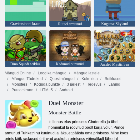
Gravitatsiooni kraan
Kogama: Skyland
Rüütel armunud
Dino Squadi seiklus
Kadunud püramiid
Aarded Mystic Sea
Mängud Online
Loogika mängud
Mängud lastele
Mängud Tüdrukud
Quest mängud
Kolm rida
Seiklused
Monsters
Koguda punkte
3 järjest
Tegevus
Lahing
Puuteekraan
HTML5
Android
Duel Monster
Monster Battle
In linnus elas printsess Cinderella ja ühel
hommikul ta röövitud poolt kurja võlur. Prince,
armunud Tuhkatriinu kuulnud ja läks, et päästa oma printsess. Mine koos
prints kõik raskused üritavad asukoha printsess võimalikult lähedal.