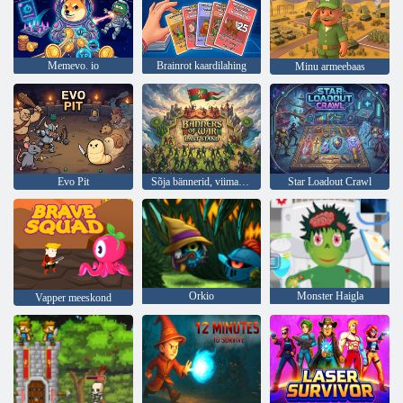
Memevo. io
Brainrot kaardilahing
Minu armeebaas
Evo Pit
Sõja bännerid, viimane seis
Star Loadout Crawl
Orkio
Monster Haigla
Vapper meeskond