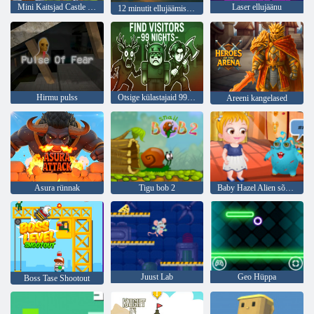
Mini Kaitsjad Castle Defense
Laser ellujäänu
12 minutit ellujäämiseks
Hirmu pulss
Otsige külastajaid 99 ööd
Areeni kangelased
Asura rünnak
Tigu bob 2
Baby Hazel Alien sõbrale
Juust Lab
Geo Hüppa
Boss Tase Shootout