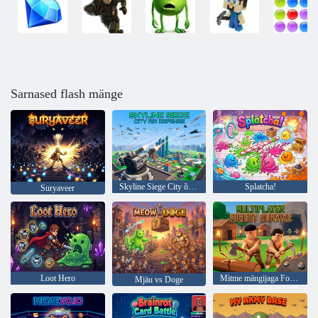
Sarnased flash mänge
Skyline Siege City õhutõrje
Splatcha!
Suryaveer
Loot Hero
Mitme mängijaga Forest Survive
Mjäu vs Doge