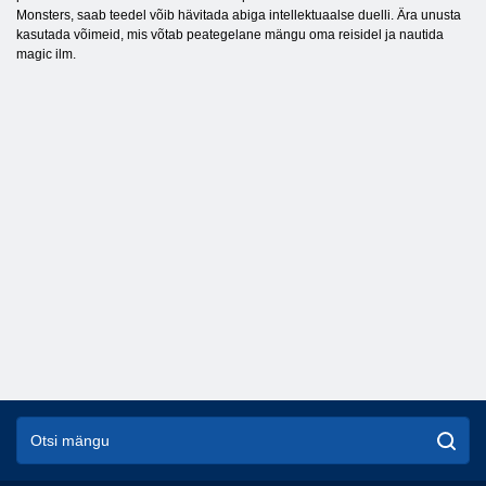
Monsters, saab teedel võib hävitada abiga intellektuaalse duelli. Ära unusta
kasutada võimeid, mis võtab peategelane mängu oma reisidel ja nautida
magic ilm.