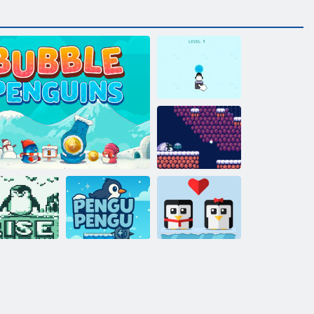
Lükkama
pingviin
Pingviinide tõus
Salvestage
Tõus
Mullipingviinid
Pingvi
pingviin