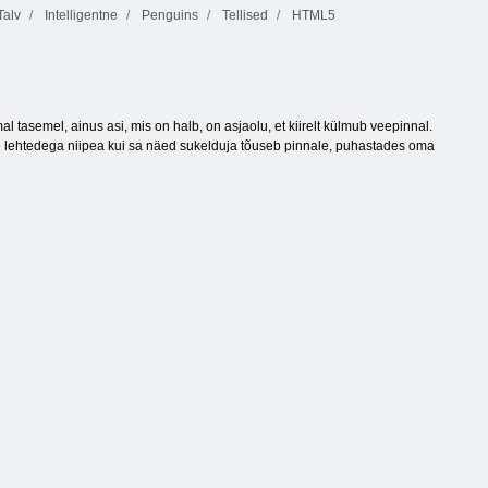
Talv
Intelligentne
Penguins
Tellised
HTML5
 tasemel, ainus asi, mis on halb, on asjaolu, et kiirelt külmub veepinnal.
te lehtedega niipea kui sa näed sukelduja tõuseb pinnale, puhastades oma