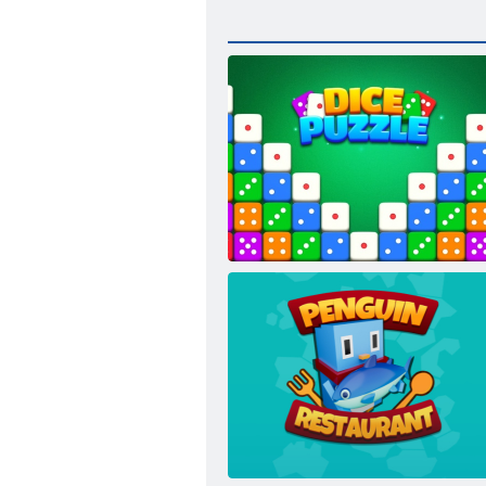
Täringumõistatus