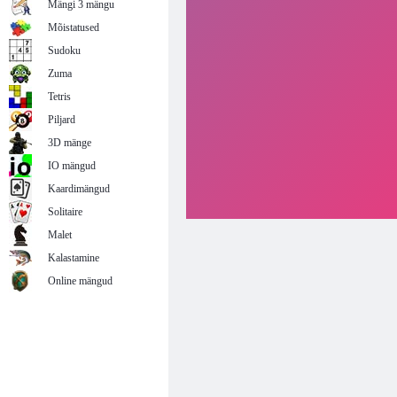
Mängi 3 mängu
Mõistatused
Sudoku
Zuma
Tetris
Piljard
3D mänge
IO mängud
Kaardimängud
Solitaire
Malet
Kalastamine
Online mängud