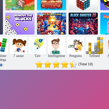
2020! Uuesti
Mixed World:
laaditud
nädalavahetus
Kuubik
R
Eemaldage
Veereta täringut
Block Shooter
plokid
Mob Control
2D
liste
7 aastat
Talv
Intelligentne
Penguins
Tellised
edega
(Total 10)