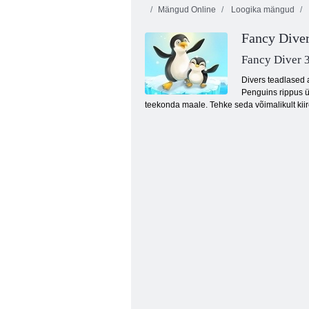
Mängud Online
Loogika mängud
Fancy Diver
Fancy Diver 
Divers teadlased a
Penguins rippus ü
teekonda maale. Tehke seda võimalikult kiire
Pingviinirestoran