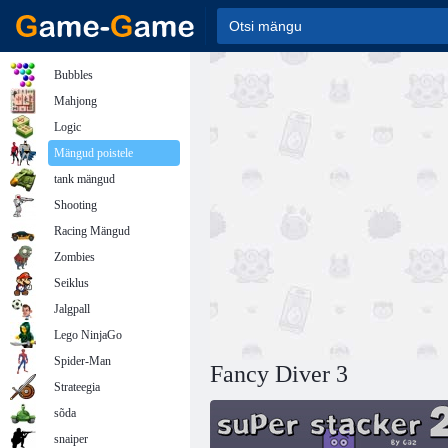
Bubbles
Mahjong
Logic
Mängud poistele
tank mängud
Shooting
Racing Mängud
Zombies
Seiklus
Jalgpall
Lego NinjaGo
Spider-Man
Fancy Diver 3
Strateegia
sõda
snaiper