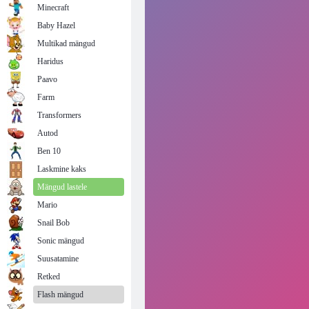
Minecraft
Baby Hazel
Multikad mängud
Haridus
Paavo
Farm
Transformers
Autod
Ben 10
Laskmine kaks
Mängud lastele
Mario
Snail Bob
Sonic mängud
Suusatamine
Retked
Flash mängud