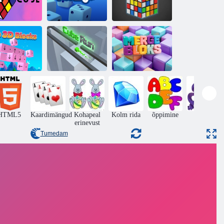
Rubiku kuubiku
ubic kuubik
Ülim Yatzy
veebilahendus
Puudutage
valikut 3D-
Ühendage
plokid
Kuubikujooks
plokid
HTML5
Kaardimängud
Kohapeal
Kolm rida
õppimine
Peast
erinevust
Tumedam