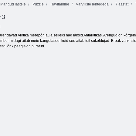
Mängud lastele
Puzzle
Hävitamine
Värviliste lehtedega
7 aastat
 3
Pingviinsi
loomõistatus
Pingviinistreigi
Pomme pomme
3
rendavad Arktika merepõhja, ja selleks nad läksid Antarktikas. Arengud on kõrgeimal
mber midagi aitab meie kangelased, kuid see aitab teil sukeldujad. Break värvilis
sti, õhk paagis on piiratud.