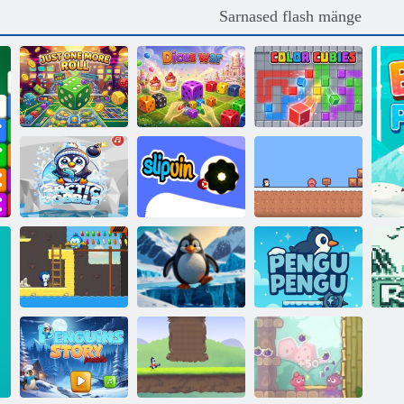
Sarnased flash mänge
Värvilised
Veel üks rull
Täringud sõda
kuubikud
Superpingviinos
Arktiline goble
Libisemine
16
Pingviin
slaidisaatekondi
Niels pingviini
mündide
seiklus
väljakutse
Pingvi