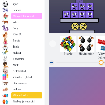
sport
Lendav
Mängud Tüdrukud
Winx
Pony
Kleit Up
Barbie
Toidu
juuksur
Puzzle
Hävitamine
Värvi
leht
Värvimine
Meik
Külmutatud
Superplecker 2
Värvilised plokid
Dinosaurused
Seiklus
Mängud kaks
Fireboy ja watergirl