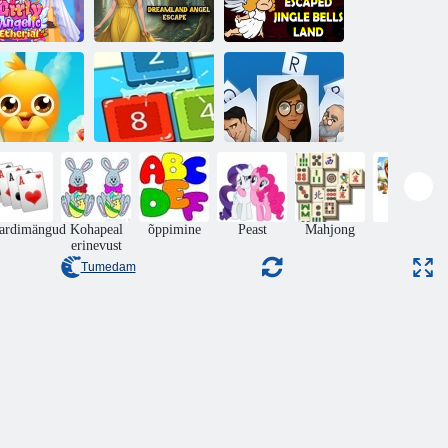
Ingel põgenes
Tüdruklik
Dreamland Ingli
helinakellade
gellik eeterlik
põgenemine
maalt
Top sõprade
sõbrad
2048 kolmekesi
Loits
ardimängud
Kohapeal
õppimine
Peast
Mahjong
pusled
erinevust
Tumedam