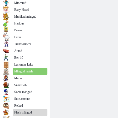
Minecraft
Baby Hazel
Multikad mängud
Haridus
Paavo
Farm
Transformers
Autod
Ben 10
Laskmine kaks
Mängud lastele
Mario
Snail Bob
Sonic mängud
Suusatamine
Retked
Flash mängud