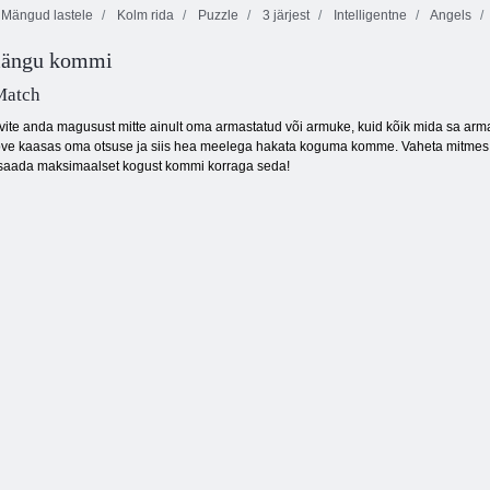
Mängud lastele
Kolm rida
Puzzle
3 järjest
Intelligentne
Angels
mängu kommi
Farmi
Päästeameti
Pudingmaa
mõistatuse lugu
liblikas
Match
ite anda magusust mitte ainult oma armastatud või armuke, kuid kõik mida sa arma
love kaasas oma otsuse ja siis hea meelega hakata koguma komme. Vaheta mitmes sa
 saada maksimaalset kogust kommi korraga seda!