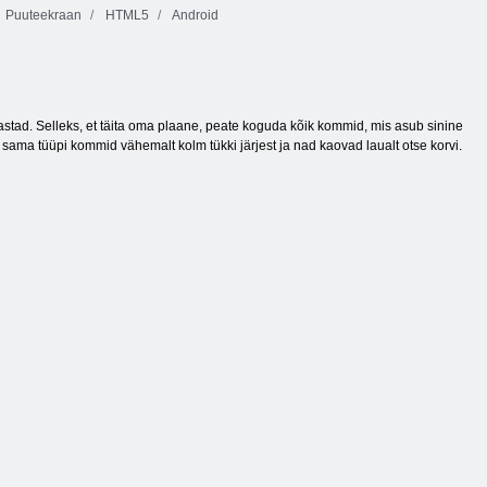
Puuteekraan
HTML5
Android
stad. Selleks, et täita oma plaane, peate koguda kõik kommid, mis asub sinine
ma tüüpi kommid vähemalt kolm tükki järjest ja nad kaovad laualt otse korvi.