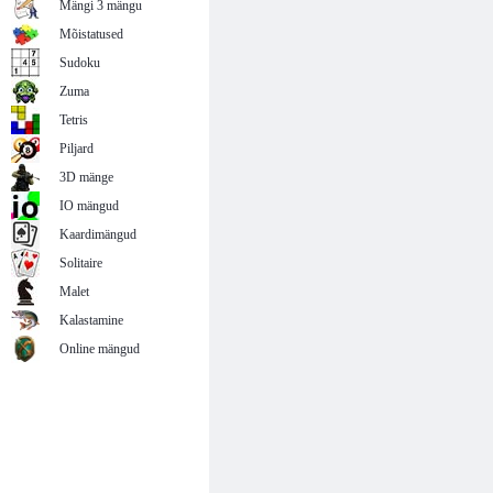
Mängi 3 mängu
Mõistatused
Sudoku
Zuma
Tetris
Piljard
3D mänge
IO mängud
Kaardimängud
Solitaire
Malet
Kalastamine
Online mängud