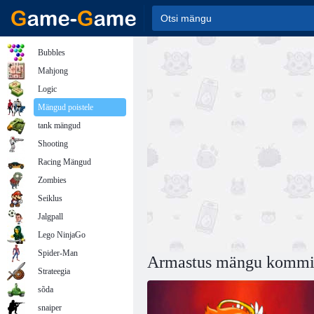
Bubbles
Mahjong
Logic
Mängud poistele
tank mängud
Shooting
Racing Mängud
Zombies
Seiklus
Jalgpall
Lego NinjaGo
Spider-Man
Armastus mängu komm
Strateegia
sõda
snaiper