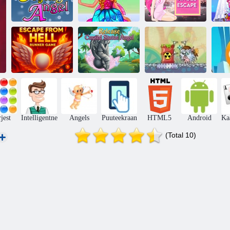
Lüüriline
Barbie Angel
loodusingli
Lendav ingel
Riietus
põgenemine
in
Põgenemine
Vabastage
põrgust: hull
neetud kuju
jooksja mäng
ingel
Laserkahur
rjest
Intelligentne
Angels
Puuteekraan
HTML5
Android
Ka
(Total 10)