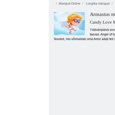
Mängud Online
Loogika mängud
Armastus 
Candy Love 
Ystävänpäivä soov
taevas. Angel of 
Nooled, mis võimaldab oma Amor aitab teil
Tagasi Candyland 2 juurde