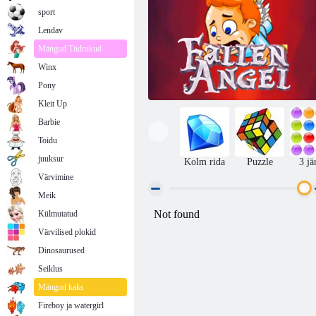
sport
Lendav
Mängud Tüdrukud
Winx
Pony
Kleit Up
Barbie
Toidu
juuksur
Kolm rida
Puzzle
3 jä
Värvimine
Meik
Külmutatud
Langenud ingel
Värvilised plokid
Dinosaurused
Seiklus
Mängud kaks
Fireboy ja watergirl