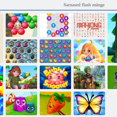
Sarnased flash mänge
Mullilaskuri
Parim Classic
saaga 2
2020 Ühendage
Mahjong
Aarded Mystic
Sea
VIIRA
Kommivihm 4
Montezuma 2
Vöödiline Island
Sea mull tukk
aarded
Jal