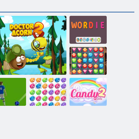
Sõnaie
Aardejaht
gpall Bubbles
Arst Acorn 2
Juveelimullid 3
Candy Rain 2