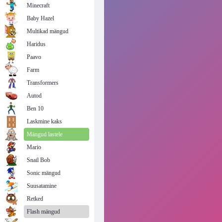
Minecraft
Baby Hazel
Multikad mängud
Haridus
Paavo
Farm
Transformers
Autod
Ben 10
Laskmine kaks
Mängud lastele
Mario
Snail Bob
Sonic mängud
Suusatamine
Retked
Flash mängud