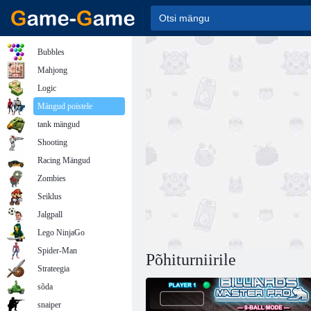
Bubbles
Mahjong
Logic
Mängud poistele
tank mängud
Shooting
Racing Mängud
Zombies
Seiklus
Jalgpall
Lego NinjaGo
Spider-Man
Põhiturniirile
Strateegia
sõda
snaiper