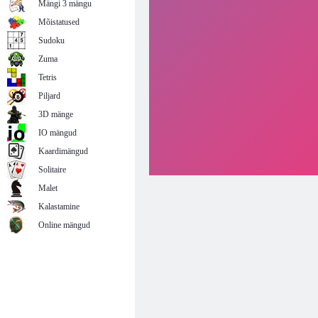
Mängi 3 mängu
Mõistatused
Sudoku
Zuma
Tetris
Piljard
3D mänge
IO mängud
Kaardimängud
Solitaire
Malet
Kalastamine
Online mängud