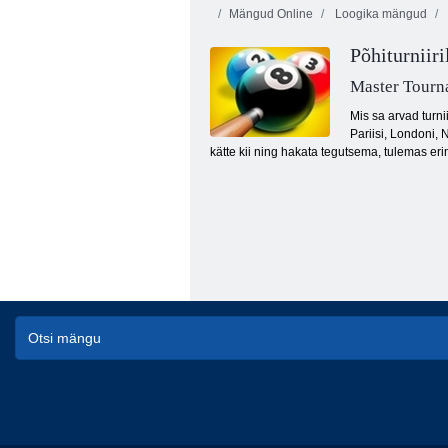
Mängud Online
Loogika mängud
Põhiturniiri
Master Tourn
Mis sa arvad turn
Pariisi, Londoni,
kätte kii ning hakata tegutsema, tulemas erine
Piljardisild