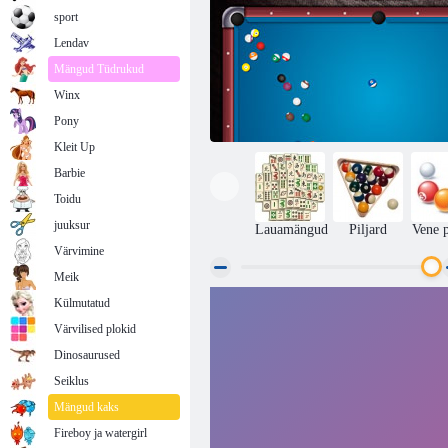
sport
Lendav
Mängud Tüdrukud
Winx
Pony
Kleit Up
Barbie
Toidu
juuksur
Lauamängud
Piljard
Vene p
Värvimine
Meik
Külmutatud
Master Piljard
Värvilised plokid
Dinosaurused
Seiklus
Mängud kaks
Fireboy ja watergirl