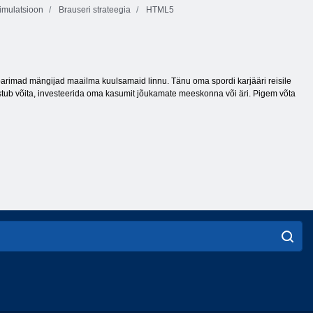
imulatsioon
Brauseri strateegia
HTML5
d parimad mängijad maailma kuulsamaid linnu. Tänu oma spordi karjääri reisile
estub võita, investeerida oma kasumit jõukamate meeskonna või äri. Pigem võta