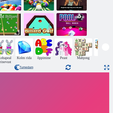
Piljard blitz
Maffia
peed ​​piljard
väljakutse
piljarditrükid
Bassein: 8 palli
iire piljard
Piljard Golf
maania
ohapeal
Kolm rida
õppimine
Peast
Mahjong
pusled
rinevust
Tumedam