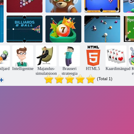
Speed ​​Pool
Piljard sirge
Kaitsjad Galaxy
King
S
3d piljard 8
Piljard 8 pall
Piljard. io
pallibassein
K
iljard
Intelligentne
Majandus-
Brauseri
HTML5
Kaardimängud
K
simulatsioon
strateegia
e
(Total 1)