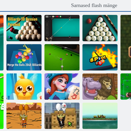
Sarnased flash mänge
Piljard 3d vene
Piljard 3d vene
Piljard 3D: Vene
püramiid
püramiid
püramiid
Ühendage pallid
8 pallibasseini
2048: piljard!
Päris bassein 3D
tasuta
Top sõprade
Adventure
Pinball
sõbrad
Mahjong
loomaaias