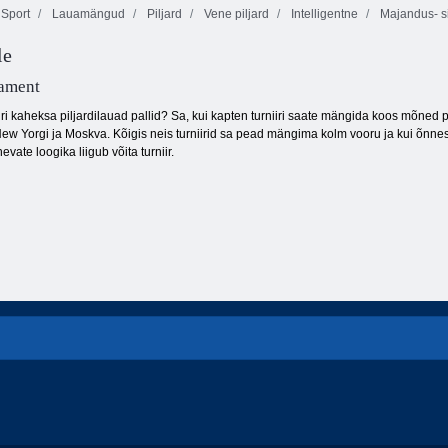
Sport
Lauamängud
Piljard
Vene piljard
Intelligentne
Majandus- s
Amigo Pancho
le
2: New Yorgi
Amigo Pancho
partei
Impeeriumi saar
ament
iiri kaheksa piljardilauad pallid? Sa, kui kapten turniiri saate mängida koos mõne
 New Yorgi ja Moskva. Kõigis neis turniirid sa pead mängima kolm vooru ja kui õnn
vate loogika liigub võita turniir.