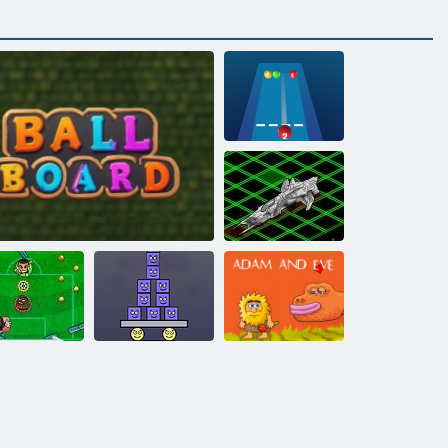
Ühendage pallid
2048 piljardi!
Intergalaktilist
Laevade
pommitamine
Leg Cinco
Pallilaud
Superplecker 2
Aadam ja Eeva