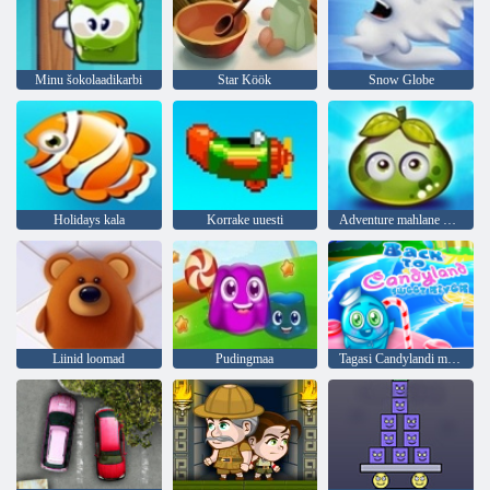
Minu šokolaadikarbi
Star Köök
Snow Globe
Holidays kala
Korrake uuesti
Adventure mahlane marjad
Liinid loomad
Pudingmaa
Tagasi Candylandi magusa jõe juurde