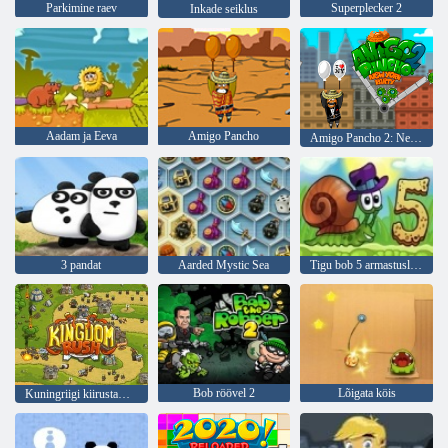
Parkimine raev
Superplecker 2
Inkade seiklus
Aadam ja Eeva
Amigo Pancho
Amigo Pancho 2: New Yorgi partei
3 pandat
Aarded Mystic Sea
Tigu bob 5 armastuslugu
Bob röövel 2
Lõigata köis
Kuningriigi kiirustamine