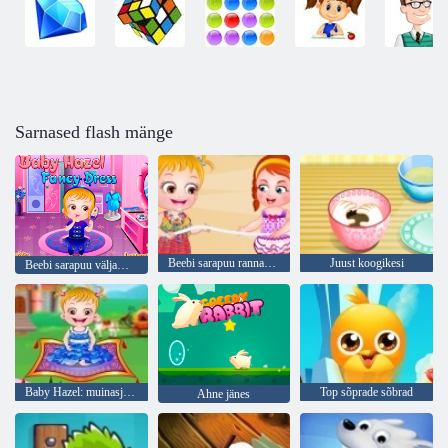
Sarnased flash mänge
Beebi sarapuu rannapidu
Juust koogikesi
Beebi sarapuu väljamõeldud kleit
Baby Hazel: muinasjutumaal
Top sõprade sõbrad
Ahne jänes