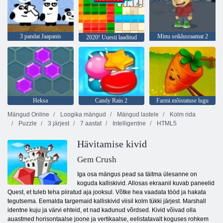
3 pandat Jaapanis
Minu seiklusraamat 2
2020! Uuesti laaditud
Heksa
Candy Rain 2
Farmi mõistatuse lugu
Mängud Online
Loogika mängud
Mängud lastele
Kolm rida
Puzzle
3 järjest
7 aastat
Intelligentne
HTML5
Hävitamise kivid
Gem Crush
Iga osa mängus pead sa täitma ülesanne on
koguda kalliskivid. Allosas ekraanil kuvab paneelid
Quest, et tuleb teha piiratud aja jooksul. Võtke hea vaadata tööd ja hakata
tegutsema. Eemalda targemaid kalliskivid viisil kolm tükki järjest. Marshall
identne kuju ja värvi ehteid, et nad kadunud võrdsed. Kivid võivad olla
auastmed horisontaalse joone ja vertikaalse, eelistatavalt koguses rohkem