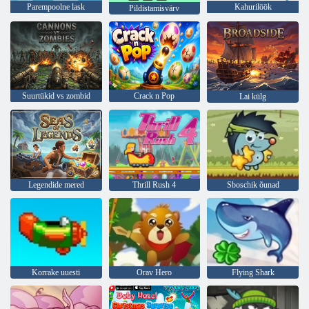
Parempoolne lask
Kahurilöök
Pildistamisvärv
Suurtükid vs zombid
Crack n Pop
Lai külg
Legendide mered
Thrill Rush 4
Sboschik õunad
Korrake uuesti
Orav Hero
Flying Shark