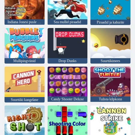
Indiana Jonesi pusle kollektsioon
Sea mullid piraadid
Piraadid ja kahurite
Mullipingviinid
Drop Dunks
Suurtükimees
Candy Shooter Deluxe
Tulista kilpkonn
Suurtüki kangelane