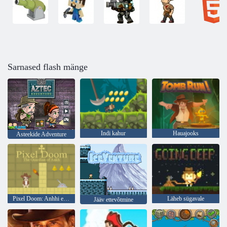
Sarnased flash mänge
Indi kahur
Hauajooks
Asteekide Adventure
Pixel Doom: Anhhi eestkostja
Läheb sügavale
Jääv ettevõtmine