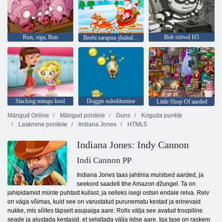
Run, siga, Run
Bob röövel H5
Beebi sarapuu jõulude üllatus
Slacking mängu kool
Doggie sukeldumine
Little Shop Of aarded
Mängud Online
Mängud poistele
Guns
Koguda punkte
Laskmine poistele
Indiana Jones
HTML5
Indiana Jones: Indy Cannon
Indi Cannon PP
Indiana Jones taas jahtima muistsed aarded, ja
seekord saadeti tihe Amazon džungel. Ta on
jahipidamist münte puhtast kullast, ja selleks isegi ostsin endale relva. Relv
on väga võimas, kuid see on varustatud purunematu kestad ja erinevaid
nukke, mis sõites täpselt asupaiga aare. Rolls välja see avatud troopiline
seade ja alustada kestasid, et selgitada välja iidse aare. Iga tase on raskem