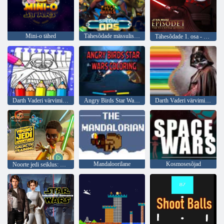
Mini-o tähed
Tähesõdade mässulised erilised opsid
Tähesõdade 1. osa - fantoom Minion
Darth Vaderi värvimisraamat
Angry Birds Star Warsi värvimine
Darth Vaderi värvimisraamat
Mandaloorilane
Kosmosesõjad
Noorte jedi seiklus: galaktiline koolitus