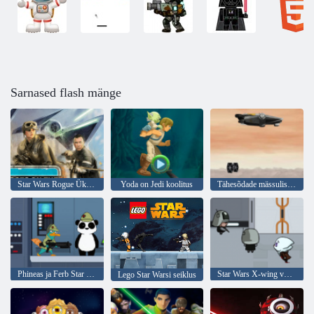
Sarnased flash mänge
Star Wars Rogue Üks jalad maas
Yoda on Jedi koolitus
Tähesõdade mässulised: kummitusraid
Phineas ja Ferb Star Wars Agent P Rebel Spy
Star Wars X-wing võitleja piloot
Lego Star Warsi seiklus