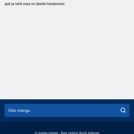
ajal ja lahti maa on täielik hävitamine.
© game-game - free online flash mänge