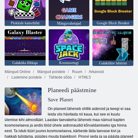
Plokkide kaitselüliti
Google Block Breaker
Mänguvahetajad
Galaktika lõhkaja
Kosmosetugi
Galaktiline labürint
Mängud Online
Mängud poistele
Ruum
Arkanoid
Laskmine poistele
Tähtede sõda
HTML5
Planeedi päästmine
Save Planet
On planeet läheneb ohtlik asteroid ja keegi ei saa
leida viis hävitada nii kaua, kui see ei kuulu
ülemise kihi atmosfääri. Laastav taevakeha läheneb maa näinud kapten
kosmoselaeva ja andis tööd ühele astronaudid kõrvaldamiseks iga hinna
eest. Ta istub tüüri juures kosmoselaeva, kärbeste täita taevase kivi ja
hakkab tulistama, püüdes muuta trajektoori. Proovi seda ja sa päästa planeet