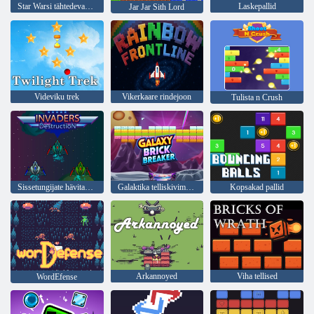
Star Warsi tähtedevaheline romantika
Laskepallid
Jar Jar Sith Lord
Videviku trek
Vikerkaare rindejoon
Tulista n Crush
Sissetungijate hävitamine
Galaktika telliskivimurdja
Kopsakad pallid
Arkannoyed
Viha tellised
WordEfense