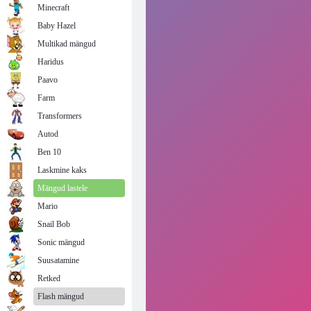
Minecraft
Baby Hazel
Multikad mängud
Haridus
Paavo
Farm
Transformers
Autod
Ben 10
Laskmine kaks
Mängud lastele
Mario
Snail Bob
Sonic mängud
Suusatamine
Retked
Flash mängud