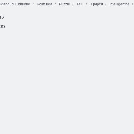
Mängud Tüdrukud
Kolm rida
Puzzle
Talu
3 järjest
Intelligentne
Tagasi
Candylandi
1001 Araabia
Tagasi
ms
magusa jõe
ööd 5: Sinbad
Candyland 2
juurde
Meremees
juurde
ams