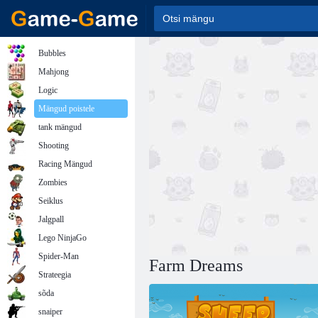
Bubbles
Mahjong
Logic
Mängud poistele
tank mängud
Shooting
Racing Mängud
Zombies
Seiklus
Jalgpall
Lego NinjaGo
Spider-Man
Farm Dreams
Strateegia
sõda
snaiper