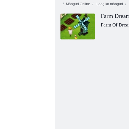
Mängud Online
Loogika mängud
Farm Drea
Farm Of Dre
2020! Uuesti laaditud