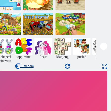
Word Connect
Õnnelik
aluühendus
Online
magustoit
Lamba
põgenemine:
talude
sorteerimise
nu väike talu
Välimeister
väljakutse
ohapeal
õppimine
Peast
Mahjong
pusled
rägastik
rinevust
Tumedam