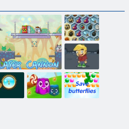
Aarded Mystic
Sea
Minu
seiklusraamat 2
Päästeameti
el plahvatada
Laserkahur
Pudingmaa
liblikas