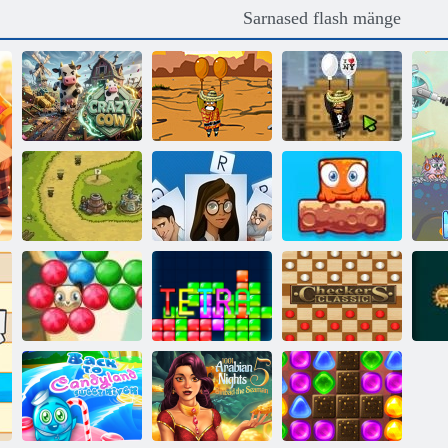
Sarnased flash mänge
Amigo Pancho
2: New Yorgi
Hull Lehm
Amigo Pancho
partei
Kuningriigi
Mixed World:
kiirustamine
Loits
nädalavahetus
Mullilaskuri
saaga 2
Tetra
Kabe Classic
Jew