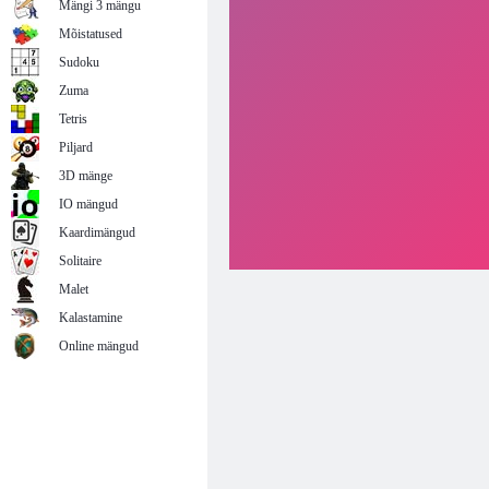
Mängi 3 mängu
Mõistatused
Sudoku
Zuma
Tetris
Piljard
3D mänge
IO mängud
Kaardimängud
Solitaire
Malet
Kalastamine
Online mängud