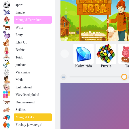
sport
Lendav
Mängud Tüdrukud
Winx
Pony
Kleit Up
Barbie
Toidu
juuksur
Kolm rida
Puzzle
Ta
Värvimine
Meik
Külmutatud
Lambafarm
Värvilised plokid
Dinosaurused
Seiklus
Mängud kaks
Fireboy ja watergirl