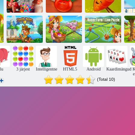
Farmi
Rüütlid ja
mõistatuse lugu
Farmi
pruudid
2
mõistatuse lugu
T
Õnneliku
Perekonna
talupõldude
Happy Farm 1
säilmed
pusle
rea mõistatus
Mi
lu
3 järjest
Intelligentne
HTML5
Android
Kaardimängud
K
e
(Total 10)