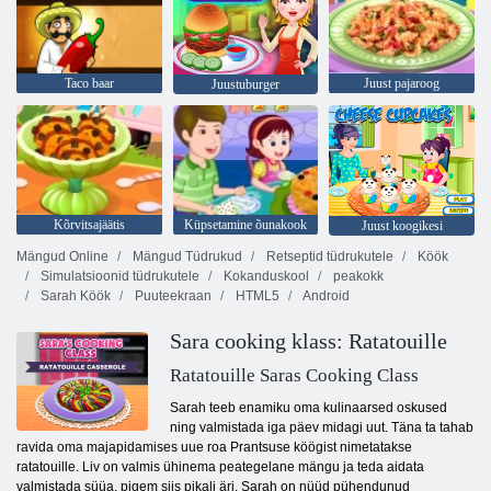
Taco baar
Juust pajaroog
Juustuburger
Kõrvitsajäätis
Küpsetamine õunakook
Juust koogikesi
Mängud Online
Mängud Tüdrukud
Retseptid tüdrukutele
Köök
Simulatsioonid tüdrukutele
Kokanduskool
peakokk
Sarah Köök
Puuteekraan
HTML5
Android
Sara cooking klass: Ratatouille
Ratatouille Saras Cooking Class
Sarah teeb enamiku oma kulinaarsed oskused
ning valmistada iga päev midagi uut. Täna ta tahab
ravida oma majapidamises uue roa Prantsuse köögist nimetatakse
ratatouille. Liv on valmis ühinema peategelane mängu ja teda aidata
valmistada süüa, pigem siis pikali äri. Sarah on nüüd pühendunud