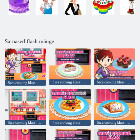
Sarnased flash mänge
Sara cooking klass: Banana Cake
Sara cooking klass: Raspberry šokolaadikeeksikesed
Sara cooking klass: Giro
Sara cooking klass: Chocolate Blackberry Juustukook
Sara cooking klass: Mini Pop tordid
Sara cooking klass: Prantsuse Toast vahvlid