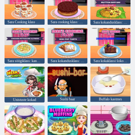
Sara Cooking klass Tiramisu Cup
Sara cooking klass: Cherry tagurpidi kook
Sara kokandusklass: Mutton Biryani
Sara söögiklass: kana Fettuccine Alfredo
Sara kokandusklass: Mini Pop-Tarts
Sara kokaklassi šokolaadi Blackberry tšekk
Sushi baar
Buffalo kastmes
Unistuste kokad