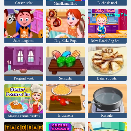
Caesari salat
Buche de noel
Mustikamuffinid
Jube koogikesi
Türgi Cake Pops
Baby Hazel: Aeg õhtusöök
Porgand kook
Set sushi
Baieri struudel
Bruschetta
Kassulet
Magusa kartuli pirukas