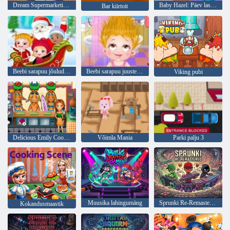
Dream Supermarketi 3D-pood
Baby Hazel: Päev lasteaias
Bar kiirtoit
Beebi sarapuu jõulude üllatus
Beebi sarapuu juuste päev
Viking pubi
Delicious Emily Cook & Go
Võimla Mania
Parki palju 3
Muusika lahingumäng
Sprunki Re-Remastered
Kokandusmaastik