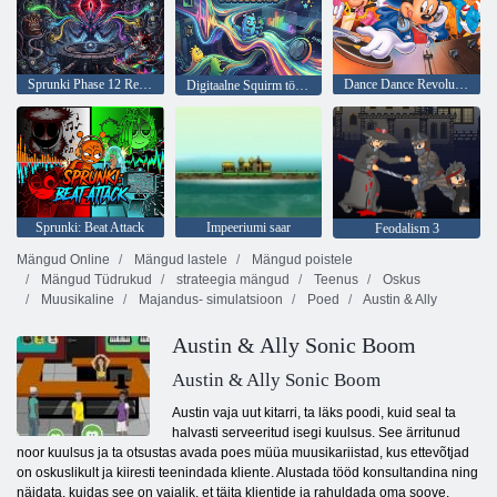
Sprunki Phase 12 Remastered
Dance Dance Revolution Disney Mix
Digitaalne Squirm töötlemine
Sprunki: Beat Attack
Impeeriumi saar
Feodalism 3
Mängud Online
Mängud lastele
Mängud poistele
Mängud Tüdrukud
strateegia mängud
Teenus
Oskus
Muusikaline
Majandus- simulatsioon
Poed
Austin & Ally
Austin & Ally Sonic Boom
Austin & Ally Sonic Boom
Austin vaja uut kitarri, ta läks poodi, kuid seal ta
halvasti serveeritud isegi kuulsus. See ärritunud
noor kuulsus ja ta otsustas avada poes müüa muusikariistad, kus ettevõtjad
on oskuslikult ja kiiresti teenindada kliente. Alustada tööd konsultandina ning
näidata, kuidas see on vajalik, et täita klientide ja rahuldada oma soove.