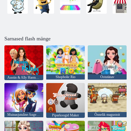
Sarnased flash mänge
Shopholic Rio
Ostutänav
Austin & Ally Harmony ja Melody
Muinasjutuline Angela Fashion Fever
Õnnelik magustoit
Piparkoogid Maker