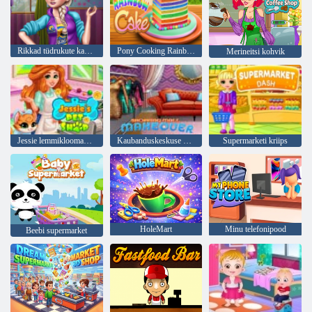
Rikkad tüdrukute kaubanduskeskuse ostlemine
Pony Cooking Rainbow kook
Merineitsi kohvik
Jessie lemmikloomapood
Kaubanduskeskuse makeover
Supermarketi kriips
HoleMart
Minu telefonipood
Beebi supermarket