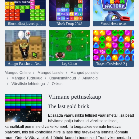
Block Blast juveeli pusle
Wood Hexa tehas
Block Drop 2048
Amigo Pancho 2: New Yorgi partei
Leg Cinco
Tagasi Candyland 2 juurde
Mängud Online
Mängud lastele
Mängud poistele
Mängud Tüdrukud
Osavusmängud
Arkanoid
Värviliste lehtedega
Oskus
Viimane pettusekaup
The last gold brick
Et saada väärtuslikku tellised väärismetall, sa pead
hävitama palju tarbetuid värvilise tellised,
kannatlikult pomm neid väike komeet. Ta tõugatakse eemale lendava
platvormi, mis teil kontrollida hiire ja lase ringi taevakeha lennata lõpmatu
ruum. Orderly Värava plokid löögid, koguda boonuseid Trophy kergendada.