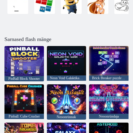
Sarnased flash mänge
Neon Void Galaktika sõda
Brick Breaker puzzle mäng
PinBall Block Shooter
Pinball: Cube Crusher
Neoonründaja
Neoonrünnak