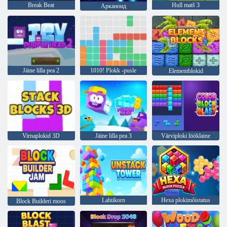
Break Beat
Hull matš 3
Арканоид
Jäine lilla pea 2
1010! Plokk -pusle
Elementblokid
Virnaplokid 3D
Jäine lilla pea 3
Värviploki lööklaine
Lahtikorn
Hexa plokimõistatus
Block Builderi moos