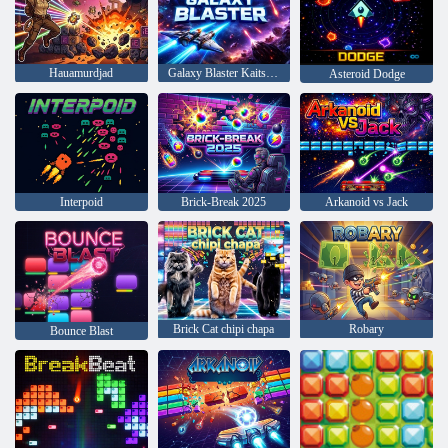
Hauamurdjad
Galaxy Blaster Kaitske galaktikat
Asteroid Dodge
Interpoid
Brick-Break 2025
Arkanoid vs Jack
Brick Cat chipi chapa
Robary
Bounce Blast