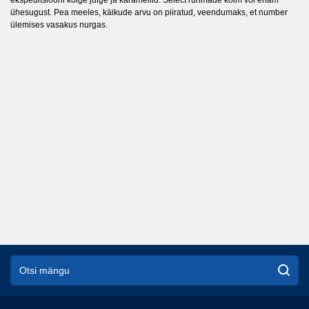
ühesugust. Pea meeles, käikude arvu on piiratud, veendumaks, et number
ülemises vasakus nurgas.