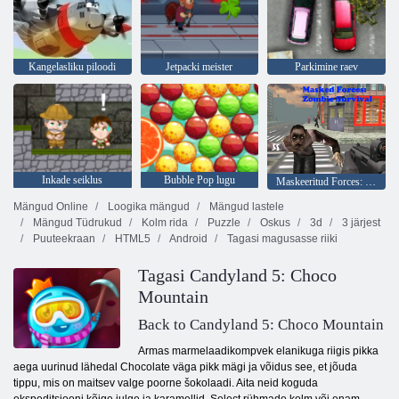
Kangelasliku piloodi
Jetpacki meister
Parkimine raev
Inkade seiklus
Bubble Pop lugu
Maskeeritud Forces: Zombie Survival
Mängud Online
Loogika mängud
Mängud lastele
Mängud Tüdrukud
Kolm rida
Puzzle
Oskus
3d
3 järjest
Puuteekraan
HTML5
Android
Tagasi magusasse riiki
Tagasi Candyland 5: Choco
Mountain
Back to Candyland 5: Choco Mountain
Armas marmelaadikompvek elanikuga riigis pikka
aega uurinud lähedal Chocolate väga pikk mägi ja võidus see, et jõuda
tippu, mis on maitsev valge poorne šokolaadi. Aita neid koguda
ekspeditsiooni kõige julge ja karamellid. Select rühmade kolm või enam