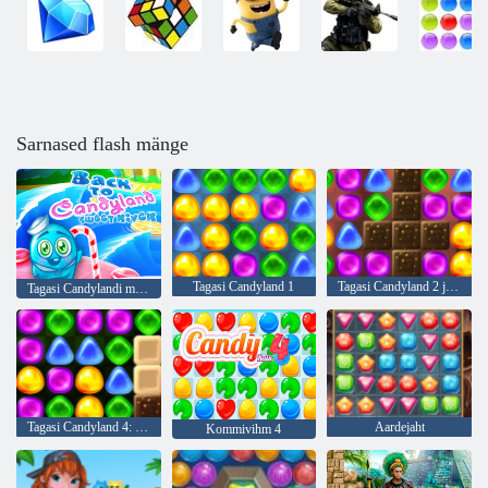
Sarnased flash mänge
Tagasi Candyland 1
Tagasi Candyland 2 juurde
Tagasi Candylandi magusa jõe juurde
Tagasi Candyland 4: Lollipopi aed
Aardejaht
Kommivihm 4