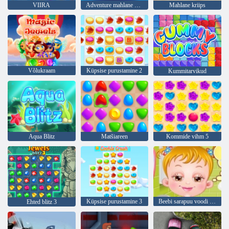
VIIRA
Adventure mahlane marjad
Mahlane kriips
Võlukraam
Küpsise purustamine 2
Kummitarvikud
Aqua Blitz
Matšiareen
Kommide vihm 5
Küpsise purustamine 3
Beebi sarapuu voodi aeg
Ehted blitz 3