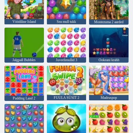
Vöödiline Island
Sea mull tukk
Montezuma 2 aarded
Jalgpall Bubbles
Juveelimullid 3
Ookeani krahh
FUULA SÜSIT 2
Madruspop
Pudding Land 2