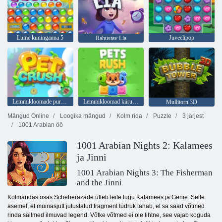
Lume kuninganna 5
Juveelipop
Rahustav Lia
Lemmikloomade purustamine
Lemmikloomad kiirustavad
Mullitorn 3D
Mängud Online
Loogika mängud
Kolm rida
Puzzle
3 järjest
1001 Arabian öö
1001 Arabian Nights 2: Kalamees
ja Jinni
1001 Arabian Nights 3: The Fisherman
and the Jinni
Kolmandas osas Scheherazade ütleb teile lugu Kalamees ja Genie. Selle
asemel, et muinasjutt jutustatud fragment tüdruk tahab, et sa saad võtmed
rinda säilmed ilmuvad legend. Võtke võtmed ei ole lihtne, see vajab koguda