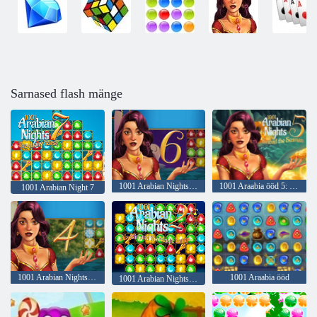
Sarnased flash mänge
1001 Arabian Nights 6: Alibaba ja 40 vargad
1001 Araabia ööd 5: Sinbad Meremees
1001 Arabian Night 7
1001 Arabian Nights 4: Kuningas ja tema Falcon
1001 Araabia ööd
1001 Arabian Nights 2: Aladdin ja Magica Lamp