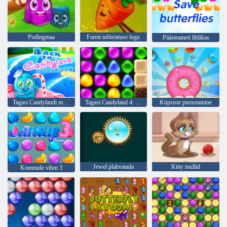
Pudingmaa
Farmi mõistatuse lugu
Päästeameti liblikas
Tagasi Candylandi magusa jõe juurde
Tagasi Candyland 4: Lollipopi aed
Küpsiste purustamine
Jewel plahvatada
Kitty mullid
Kommide vihm 3