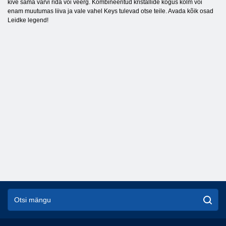
kive sama värvi rida või veerg. Kombineeritud kristallide kogus kolm või
enam muutumas liiva ja vale vahel Keys tulevad otse teile. Avada kõik osad
Leidke legend!