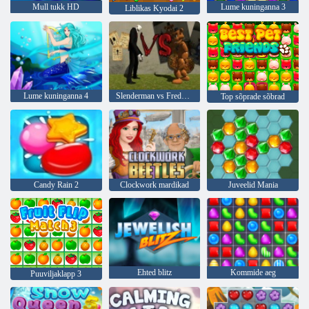
Mull tukk HD
Lume kuninganna 3
Liblikas Kyodai 2
Lume kuninganna 4
Slenderman vs Freddy fazbear
Top sõprade sõbrad
Candy Rain 2
Clockwork mardikad
Juveelid Mania
Ehted blitz
Kommide aeg
Puuviljaklapp 3