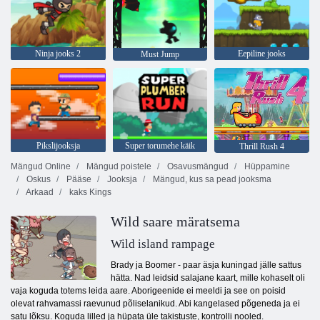
Ninja jooks 2
Eepiline jooks
Must Jump
Pikslijooksja
Super torumehe käik
Thrill Rush 4
Mängud Online
Mängud poistele
Osavusmängud
Hüppamine
Oskus
Pääse
Jooksja
Mängud, kus sa pead jooksma
Arkaad
kaks Kings
Wild saare märatsema
Wild island rampage
Brady ja Boomer - paar äsja kuningad jälle sattus
hätta. Nad leidsid salajane kaart, mille kohaselt oli
vaja koguda totems leida aare. Aborigeenide ei meeldi ja see on poisid
olevat rahvamassi raevunud põliselanikud. Abi kangelased põgeneda ja ei
satu lõksu. Koguda lilled ja hüpata üle takistuste, kontrolli nooled.