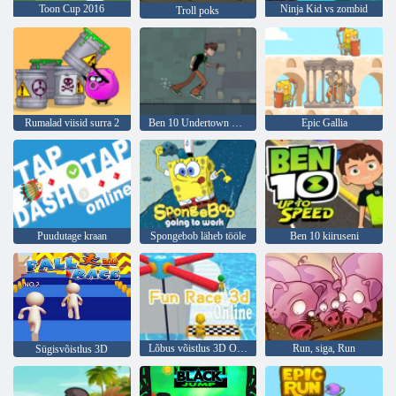
Toon Cup 2016
Ninja Kid vs zombid
Troll poks
Rumalad viisid surra 2
Ben 10 Undertown Runner
Epic Gallia
Puudutage kraan
Spongebob läheb tööle
Ben 10 kiiruseni
Lõbus võistlus 3D Online
Run, siga, Run
Sügisvõistlus 3D