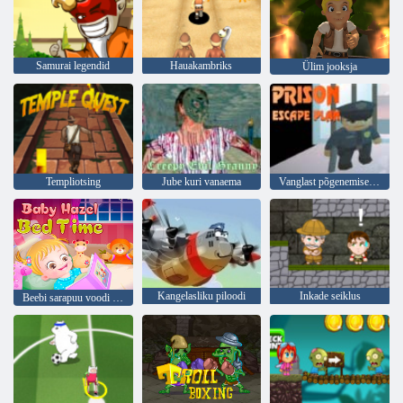
Samurai legendid
Hauakambriks
Ülim jooksja
Templiotsing
Jube kuri vanaema
Vanglast põgenemise kava
Kangelasliku piloodi
Inkade seiklus
Beebi sarapuu voodi aeg