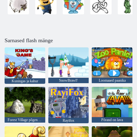
Sarnased flash mänge
SnowBrawl!
Loomaaed paanika
Kuningas ja kahur
Forest Village põgenemine Episode 2
Põrand on lava
Rayifox