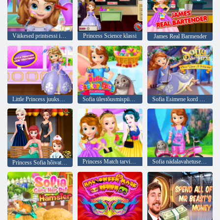
Väikesed printsessi ilu näpunäited
Princess Science klassi
James Real Barmender
Little Princess juukseravi
Sofia ülestõusmispühade ettevalmistamine
Sofia Esimene kord printsessil
Princess Match tarvikud
Sofia nädalavahetusel õnnelik päev
Princess Sofia hõivatud kliinik