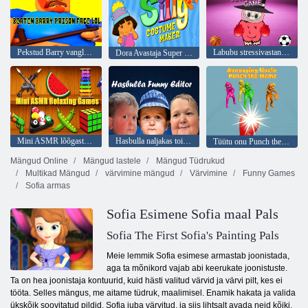
Pekstud Barry vanglanägu LOL
Labubu stressivastane mäng
Dora Avastaja Super Rumal kostüümitegija
Mini ASMR lõõgastavad mängud
Hasbulla naljakas toimetaja
Tüütu onu Punch the Meem
Mängud Online
Mängud lastele
Mängud Tüdrukud
Multikad Mängud
värvimine mängud
Värvimine
Funny Games
Sofia armas
Sofia Esimene Sofia maal Pals
Sofia The First Sofia's Painting Pals
Meie lemmik Sofia esimese armastab joonistada,
aga ta mõnikord vajab abi keerukate joonistuste.
Ta on hea joonistaja kontuurid, kuid hästi valitud värvid ja värvi pilt, kes ei
tööta. Selles mängus, me aitame tüdruk, maalimisel. Enamik hakata ja valida
ükskõik soovitatud pildid, Sofia juba värvitud, ja siis lihtsalt avada neid kõiki.