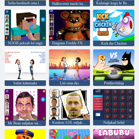
Sofia hoolitseb oma lemmiklooma hamstri eest
Kulutage kogu hr Beast'i raha
Halloweeni maski kujundus
NOOB peksab lol nägu
Haigutas Freddy FNAF-i nägu
Kick the Chicken
Suhte kättemaks
Löö oma eks
Pöidlavõitleja
Kuulsus LOL naljakas nägu
Naljakad helid
Mr Bean naljakas nägu LOL