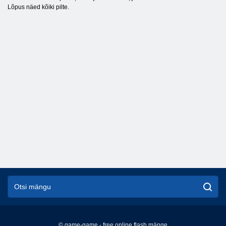
Lõpus näed kõiki pilte.
© game-game - free online flash mänge