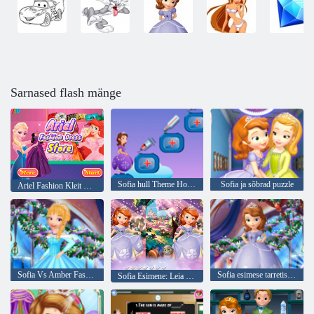
Sarnased flash mänge
Sofia hull Theme Hospital
Sofia ja sõbrad puzzle
Ariel Fashion Kleit Store
Sofia Vs Amber Fashion konkurss
Sofia esimese tarretis mängu
Sofia Esimene: Leia erinevused