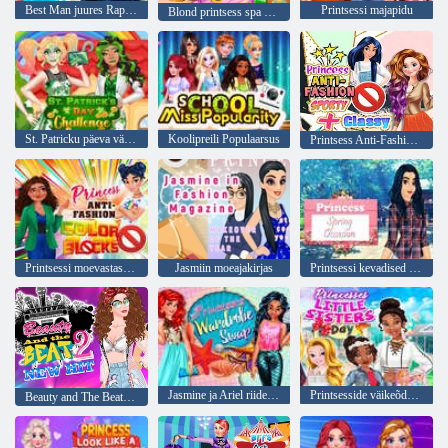
Best Man juures Rapunzel Pulmad
Printsessi majapidu
Blond printsess spa päev
St. Patricku päeva väljakutse
Koolipreili Populaarsus
Printsess Anti-Fashion sportlik + stiilne
Printsessi moevastased värviplokid
Jasmiin moeajakirjas
Printsessi kevadised sündmused
Jasmine ja Ariel riidekapi vahetus
Printsesside väikeõdede päev
Beauty and The Beat 2 uus hitt