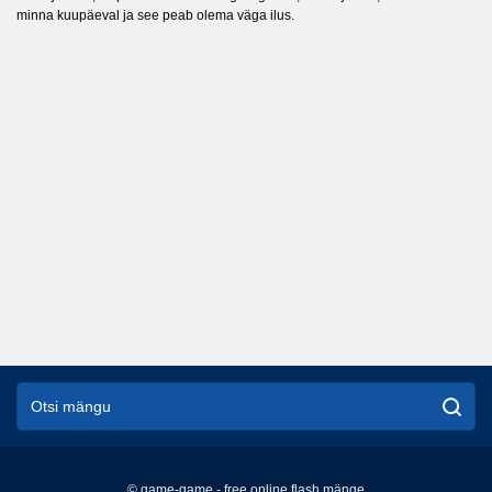
minna kuupäeval ja see peab olema väga ilus.
© game-game - free online flash mänge