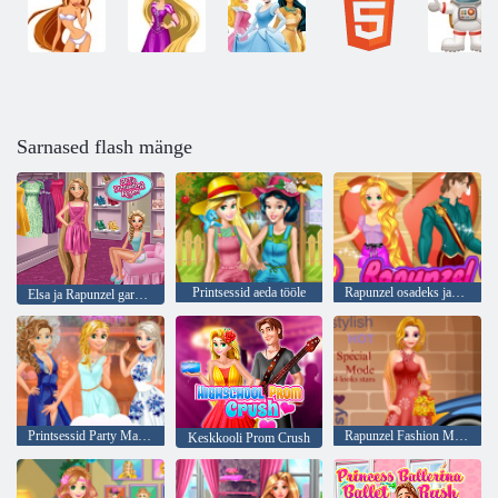
Sarnased flash mänge
Printsessid aeda tööle
Rapunzel osadeks jaotada Flynn
Elsa ja Rapunzel garderoob
Printsessid Party Marathon
Rapunzel Fashion Magazine Mudel
Keskkooli Prom Crush