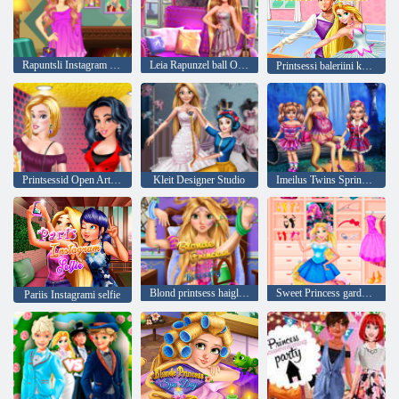
Rapuntsli Instagram Blog
Leia Rapunzel ball Outfit
Printsessi baleriini kuuli kiirustamine
Printsessid Open Art Gallery
Kleit Designer Studio
Imeilus Twins Spring Camp
Blond printsess haigla taastamise
Sweet Princess garderoob
Pariis Instagrami selfie