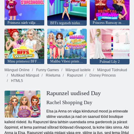
Printsess näeb välja nagu supermodell
Princess Runway moe välimus
BFFs tegutseb tsirkuseartist
Minu printsessi BFF-i nädalavahetus
Malibu Vibesi printsess puhkusel
Pulmad Lily 2
Mängud Online
Funny Games
Mängud lastele
Mängud Tüdrukud
Multikad Mängud
Riietuma
Rapunzel
Disney Princess
HTML5
Rapunzel uudised Day
Rachel Shopping Day
Elsa ja Anna on väga kiindunud mood ja erinevate
stiilne varustus ja nad on saanud tööd boutique
kalleid riideid. Ilu Rapunzel täna tahtsin uuendada oma garderoob ja pärast
õppimist, et tema parimad sõbrad töötavad rõivapood, ta kohe läks sinna. Abi
Anna ja Elsa, Rapunzel valida midagi väga ere, stiilne ja ilus, sest tema õhtul