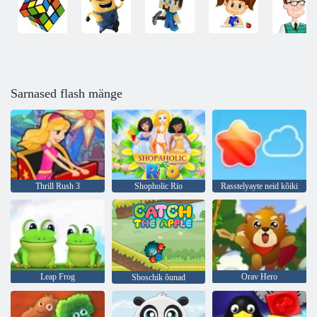
Sarnased flash mänge
Thrill Rush 3
Shopholic Rio
Rasstelyayte neid kõiki
Leap Frog
Orav Hero
Sboschik õunad