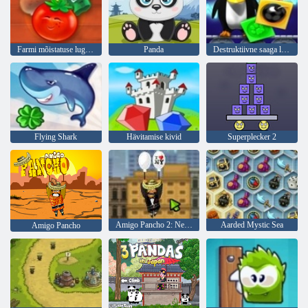
Farmi mõistatuse lugu 2
Panda
Destruktiivne saaga lemmikloomad
Flying Shark
Hävitamise kivid
Superplecker 2
Amigo Pancho 2: New Yorgi partei
Aarded Mystic Sea
Amigo Pancho