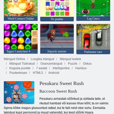
Word Connect Online
Leg Cinco
Nr punkte
Tagasi Candyland 4: Lollipopi aed
Jetpacki meister
Parkimine raev
Mängud Online
Loogika mängud
Mängud lastele
Mängud Tüdrukud
Osavusmängud
Puzzle
Oskus
Koguda punkte
7 aastat
Intelligentne
Haridus-
Puuteekraan
HTML5
Android
Pesukaru Sweet Rush
Raccoon Sweet Rush
Pesukaru armastab sõõrikud ja sülitada talle, et
rikutud hambad või kasvav lihav kõht, ta on valmis
õgima kõike magus glasuuritud rattad, kui te faili neid otse suhu. Eemalda
takistusi kujul perroonid ja muud vahendid, kui teed sõõrik Haara