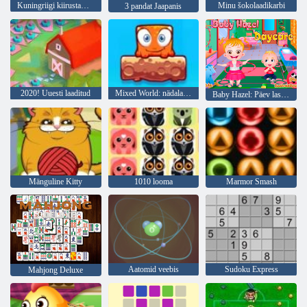
Kuningriigi kiirustamine
Minu šokolaadikarbi
3 pandat Jaapanis
2020! Uuesti laaditud
Mixed World: nädalavahetus
Baby Hazel: Päev lasteaias
Mänguline Kitty
1010 looma
Marmor Smash
Aatomid veebis
Sudoku Express
Mahjong Deluxe