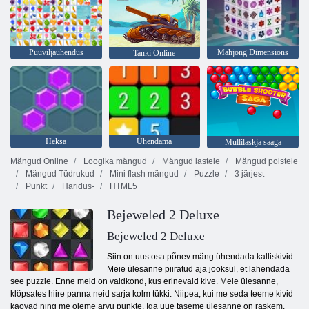
Puuviljaühendus
Mahjong Dimensions
Tanki Online
Heksa
Ühendama
Mullilaskja saaga
Mängud Online
Loogika mängud
Mängud lastele
Mängud poistele
Mängud Tüdrukud
Mini flash mängud
Puzzle
3 järjest
Punkt
Haridus-
HTML5
Bejeweled 2 Deluxe
Bejeweled 2 Deluxe
Siin on uus osa põnev mäng ühendada kalliskivid.
Meie ülesanne piiratud aja jooksul, et lahendada
see puzzle. Enne meid on valdkond, kus erinevaid kive. Meie ülesanne,
klõpsates hiire panna neid sarja kolm tükki. Niipea, kui me seda teeme kivid
kaovad ning me oleme arvu punkte. Iga uue taseme ülesanne on raskem.