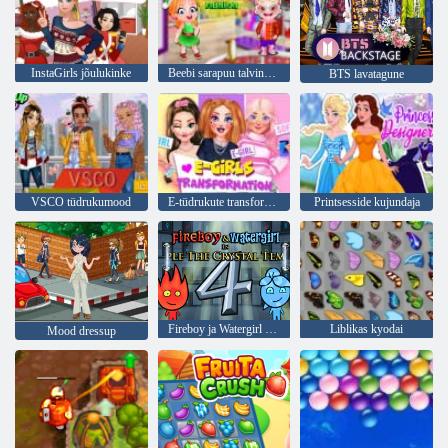
InstaGirls jõulukinke
Beebi sarapuu talvine mood
BTS lavatagune
VSCO tüdrukumood
E-tüdrukute transformatsioon
Printsesside kujundaja
Fireboy ja Watergirl 4: kristalltempel
Liblikas kyodai
Mood dressup