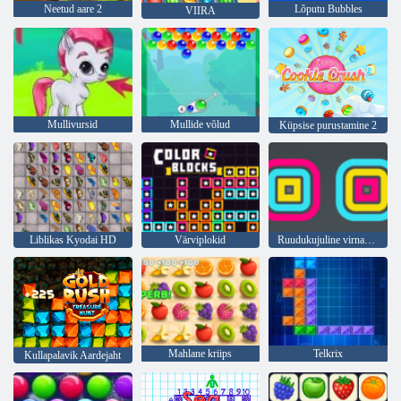
Neetud aare 2
Lõputu Bubbles
VIIRA
Mullivursid
Mullide võlud
Küpsise purustamine 2
Liblikas Kyodai HD
Värviplokid
Ruudukujuline virnastaja
Mahlane kriips
Telkrix
Kullapalavik Aardejaht