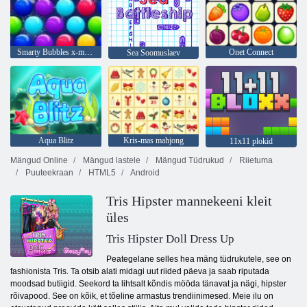
Smarty Bubbles x-mas väljaanne
Onet Connect
Sea Soomuslaev
Aqua Blitz
Kris-mas mahjong
11x11 plokid
Mängud Online
Mängud lastele
Mängud Tüdrukud
Riietuma
Puuteekraan
HTML5
Android
Tris Hipster mannekeeni kleit
üles
Tris Hipster Doll Dress Up
Peategelane selles hea mäng tüdrukutele, see on
fashionista Tris. Ta otsib alati midagi uut riided päeva ja saab riputada
moodsad butiigid. Seekord ta lihtsalt kõndis mööda tänavat ja nägi, hipster
rõivapood. See on kõik, et tõeline armastus trendiinimesed. Meie ilu on