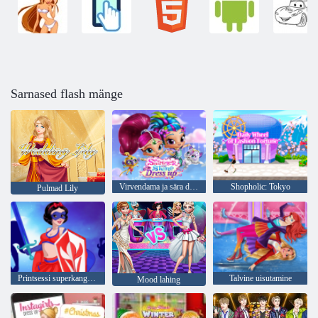
Sarnased flash mänge
Virvendama ja sära dress up
Shopholic: Tokyo
Pulmad Lily
Printsessi superkangelased
Talvine uisutamine
Mood lahing