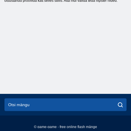
otsustanud proovida kätt selles stiilis. Aita mul valida teda hipster riided.
© game-game - free online flash mänge