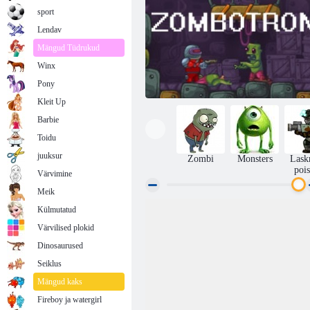
sport
Lendav
Mängud Tüdrukud
Winx
Pony
Kleit Up
Barbie
Toidu
juuksur
Zombi
Monsters
Lask
pois
Värvimine
Meik
Külmutatud
Zombotron
Värvilised plokid
Dinosaurused
Seiklus
Mängud kaks
Fireboy ja watergirl