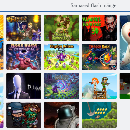
Sarnased flash mänge
Arcuzi
Vampire
aardekütid
Metsakoletised
Survivors 3D
Boss Rush
Titani
Kuningriigi
Dragon Dash
kohtuprotsess
kaitse Mega
Dungeons
Viimane
kangelane:
Armee sõdurid:
P
Pikk mees
sissetung
Resistance
a