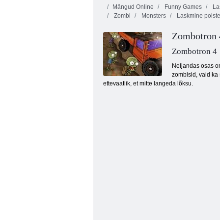
Mängud Online
Funny Games
La
Zombi
Monsters
Laskmine poiste
Zombotron 
Zombotron 4
Neljandas osas on
zombisid, vaid ka 
Saatuse poolt vibuküttide kohtuprotsess
ettevaatlik, et mitte langeda lõksu.