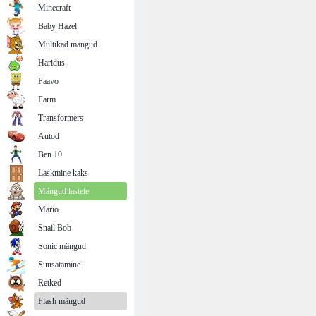
Minecraft
Baby Hazel
Multikad mängud
Haridus
Paavo
Farm
Transformers
Autod
Ben 10
Laskmine kaks
Mängud lastele
Mario
Snail Bob
Sonic mängud
Suusatamine
Retked
Flash mängud