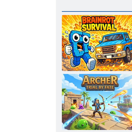
Brainrot ellujäämine