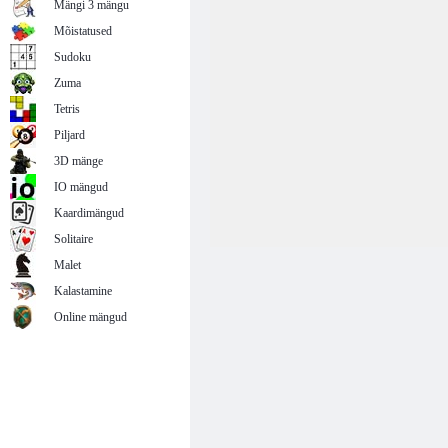
Mängi 3 mängu
Mõistatused
Sudoku
Zuma
Tetris
Piljard
3D mänge
IO mängud
Kaardimängud
Solitaire
Malet
Kalastamine
Online mängud