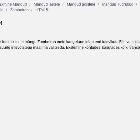
skmine Mängud
Mängud lastele
Mängud poistele
Mängud Tüdrukud
le
Zombotron
HTML5
SWAT vs
zombid 2
Lahingupiirkond
Indi kahur
4
 lemmik meie mängu Zombotron meie kangelane leiab end tulevikus. Siin valitseb hä
suurte ettevõtetega maailma valitseda. Ekslemine kohtades, kasutades kõiki transpo