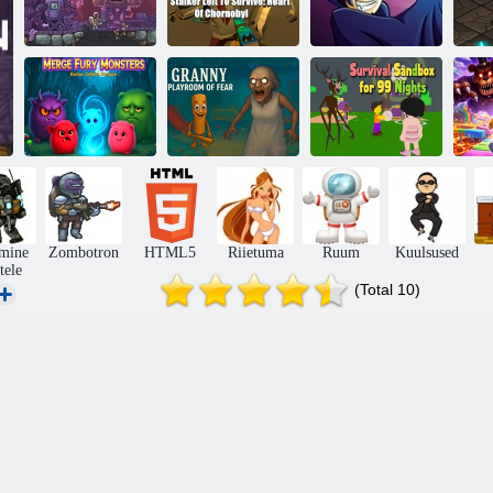
Stalker jäi
Zombotron 2
ellujäämiseks:
Time Machine
Tšernobõli süda
Vampirizatsiya
k
Ühendage
karvased
Vanaema hirmu
Survival
F
koletised
mängutuba
Sandbox 99 ööd
mine
Zombotron
HTML5
Riietuma
Ruum
Kuulsused
tele
(Total 10)