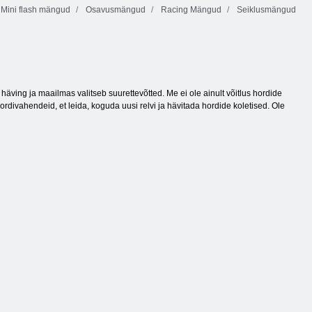
Mini flash mängud
Osavusmängud
Racing Mängud
Seiklusmängud
ving ja maailmas valitseb suurettevõtted. Me ei ole ainult võitlus hordide
rdivahendeid, et leida, koguda uusi relvi ja hävitada hordide koletised. Ole