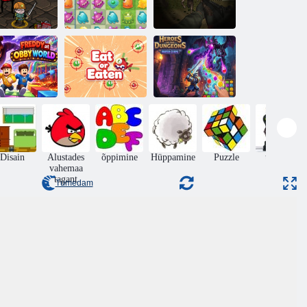
Slenderman
Rüüsta
Must Die:
angelased 2
Koletise tempel
Tööstusjäätmed
Heroes of the
reddy Obby
Dungeons:
Worldis
Süüa või söönud
Match-3 RPG
Disain
Alustades
õppimine
Hüppamine
Puzzle
tegevus
vahemaa
tagant
Tumedam