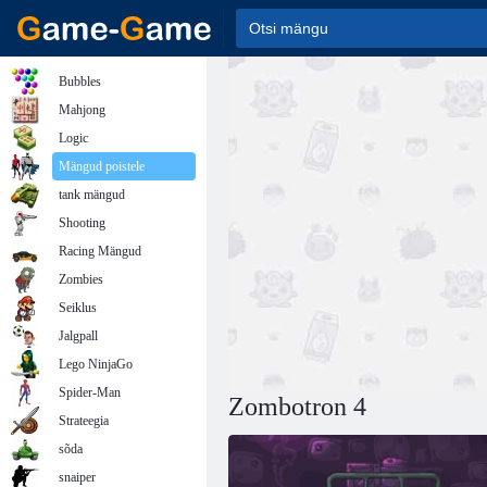
Bubbles
Mahjong
Logic
Mängud poistele
tank mängud
Shooting
Racing Mängud
Zombies
Seiklus
Jalgpall
Lego NinjaGo
Spider-Man
Zombotron 4
Strateegia
sõda
snaiper