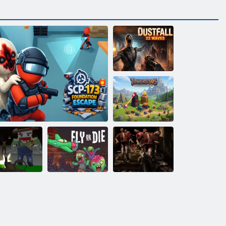
Dust Fall 22
Waves
Tornid 505
ikslipüstoli
Zombie Shooter
pokalüpsis 6
SCP-173: Foundation Escape
Fly või Die
3D