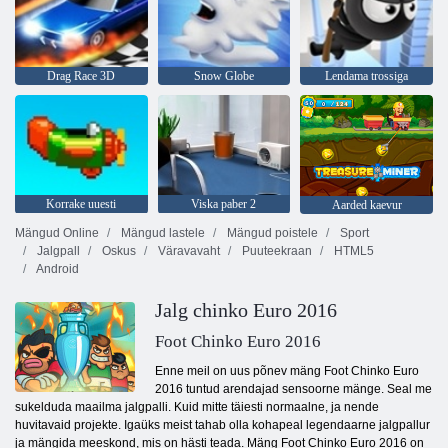
Drag Race 3D
Snow Globe
Lendama trossiga
Korrake uuesti
Viska paber 2
Aarded kaevur
Mängud Online
Mängud lastele
Mängud poistele
Sport
Jalgpall
Oskus
Väravavaht
Puuteekraan
HTML5
Android
Jalg chinko Euro 2016
Foot Chinko Euro 2016
Enne meil on uus põnev mäng Foot Chinko Euro
2016 tuntud arendajad sensoorne mänge. Seal me
sukelduda maailma jalgpalli. Kuid mitte täiesti normaalne, ja nende
huvitavaid projekte. Igaüks meist tahab olla kohapeal legendaarne jalgpallur
ja mängida meeskond, mis on hästi teada. Mäng Foot Chinko Euro 2016 on