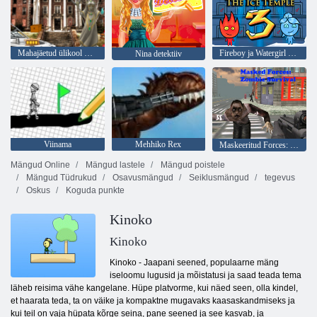
Mahajäetud ülikool HTML5 Escape
Fireboy ja Watergirl 3: jäätempel
Nina detektiiv
Viinama
Mehhiko Rex
Maskeeritud Forces: Zombie Survival
Mängud Online
Mängud lastele
Mängud poistele
Mängud Tüdrukud
Osavusmängud
Seiklusmängud
tegevus
Oskus
Koguda punkte
Kinoko
Kinoko
Kinoko - Jaapani seened, populaarne mäng
iseloomu lugusid ja mõistatusi ja saad teada tema
läheb reisima vähe kangelane. Hüpe platvorme, kui näed seen, olla kindel,
et haarata teda, ta on väike ja kompaktne mugavaks kaasaskandmiseks ja
kui teil on vaja hüpata kõrge seina, pane seened ja see kasvab, ja