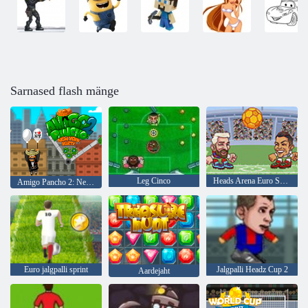
Sarnased flash mänge
Leg Cinco
Heads Arena Euro Soccer
Amigo Pancho 2: New Yorgi partei
Euro jalgpalli sprint
Jalgpalli Headz Cup 2
Aardejaht