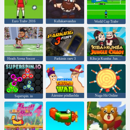
Euro Trahv 2016
Kullakaevandus
World Cup Trahv
Heads Arena Soccer All Stars
Parkimis raev 3
Kiba ja Kumba: Jungle kaos
Äärmine pöidlasõda
Nuga Hit Online
Superspin. io