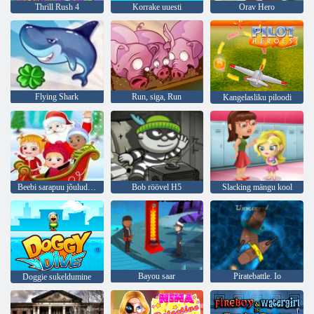
Thrill Rush 4
Korrake uuesti
Orav Hero
Flying Shark
Run, siga, Run
Kangelasliku piloodi
Beebi sarapuu jõulude üllatus
Bob röövel H5
Slacking mängu kool
Bayou saar
Piratebattle. Io
Doggie sukeldumine