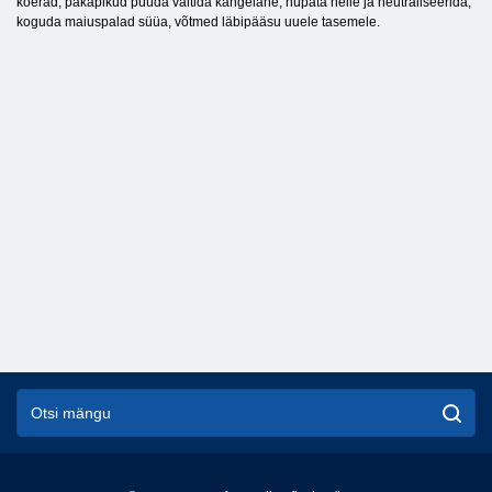
koerad, päkapikud püüda vältida kangelane, hüpata neile ja neutraliseerida,
koguda maiuspalad süüa, võtmed läbipääsu uuele tasemele.