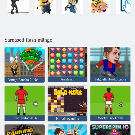
Sarnased flash mänge
Aardejaht
Jalgpalli Headz Cup 2
Amigo Pancho 2: New Yorgi partei
Euro Trahv 2016
World Cup Trahv
Kullakaevandus