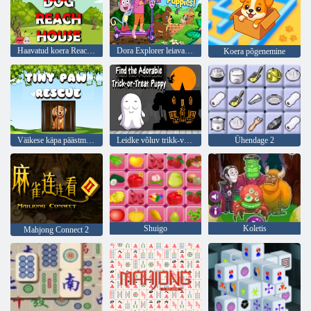
Haavatud koera Reach House
Dora Explorer leiavad need kutsikad
Koera põgenemine
Väikese käpa päästmine
Leidke võluv trikk-või-ravikutsikas
Ühendage 2
Shuigo
Koletis
Mahjong Connect 2