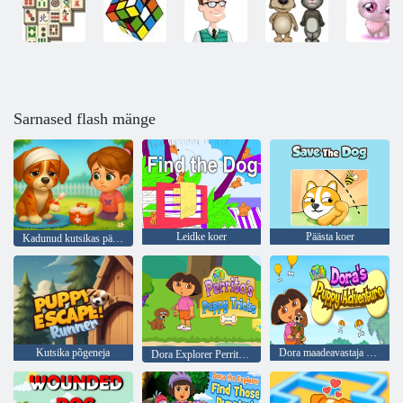
Sarnased flash mänge
Leidke koer
Päästa koer
Kadunud kutsikas päästmine ja hooldus
Kutsika põgeneja
Dora maadeavastaja Dora kutsika seiklus
Dora Explorer Perrito kutsikatrikk