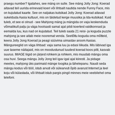
praegu number? Igatahes, see mäng on sulle. See mäng Jolly Jong: Koerad
aitavad teil uurida erinevaid koeri või lihtsalt nautida nende Funny Face, mis
on kujutatud kaarte. See on naljakas kutsikad Jolly Jong: Koerad aitavad
sukelduda Aasia kultuuri, mis on täidetud kerge muusika ja Ida-kutsikad. Kuid
tuleb, et see ei olnud - see Mahjong mäng ja mängida on vaja keskenduda
võimalikult palju ja väga hoolsasti samal ajal pildi koertest valdkonnast ja
eemalda luu, kus nad on kujutatud. Teil tuleb saata 21 reisi- ja koguda puzzle
mahjong ja see aitab meie nooremat venda. Seetõttu koguda oma mõtteid,
keera Jolly Jong Koerad ja peagi süüvima uimastav aroom Aasias.
Mängureeglid on väga lihtsad: vaja sama luu ja edasi liikuda. Mis läbivad iga
uue taseme näitajaid, mis on moodustunud luudest koerad koos pilti, kasvab
suurus. IMAGE liigid on järjest rohkem ja rohkem, mis muudab mängu oma
osa huvi. Seega mängu Jolly Jong teil igav igal ajal kiiresti. Ja pidage
meeles, mahjong üks parimaid mänge loogika ja tähelepanu. Naudi seda
mängu kodus või tööl, istub arvuti või sülearvuti õpib avarust Internet ja teel
koju või külastada, või lihtsalt istub pargis pingil minnes meie veebilehel oma
telefoni.