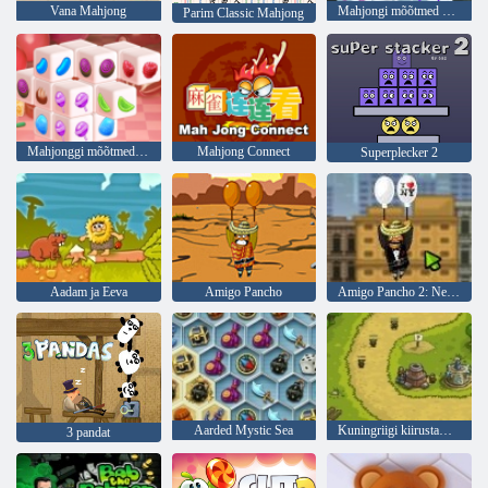
Vana Mahjong
Mahjongi mõõtmed 15 minutit
Parim Classic Mahjong
Mahjonggi mõõtmed Candy
Mahjong Connect
Superplecker 2
Aadam ja Eeva
Amigo Pancho
Amigo Pancho 2: New Yorgi partei
Aarded Mystic Sea
Kuningriigi kiirustamine
3 pandat