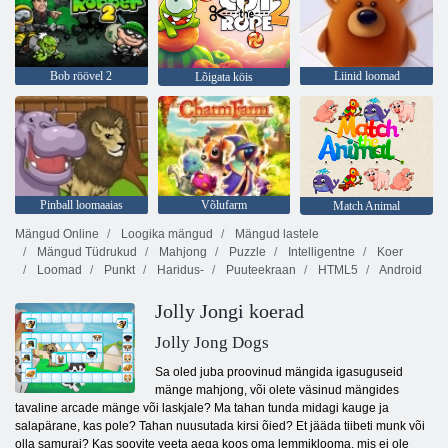
Bob röövel 2
Liinid loomad
Lõigata köis
Pinball loomaaias
Võlufarm
Match Animal
Mängud Online
Loogika mängud
Mängud lastele
Mängud Tüdrukud
Mahjong
Puzzle
Intelligentne
Koer
Loomad
Punkt
Haridus-
Puuteekraan
HTML5
Android
Jolly Jongi koerad
Jolly Jong Dogs
Sa oled juba proovinud mängida igasuguseid
mänge mahjong, või olete väsinud mängides
tavaline arcade mänge või laskjale? Ma tahan tunda midagi kauge ja
salapärane, kas pole? Tahan nuusutada kirsi õied? Et jääda tiibeti munk või
olla samurai? Kas soovite veeta aega koos oma lemmiklooma, mis ei ole