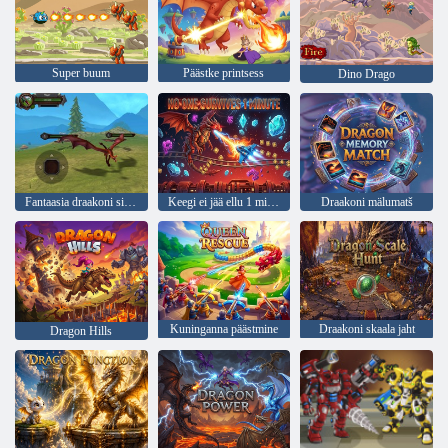
Super buum
Päästke printsess
Dino Drago
Fantaasia draakoni simulaator
Keegi ei jää ellu 1 minutiga
Draakoni mälumatš
Kuninganna päästmine
Draakoni skaala jaht
Dragon Hills