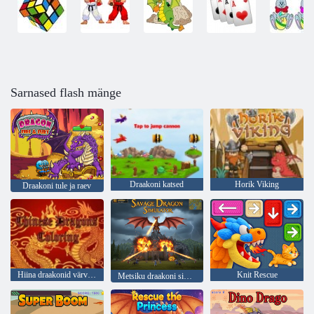
Sarnased flash mänge
Draakoni katsed
Horik Viking
Draakoni tule ja raev
Hiina draakonid värvimine
Knit Rescue
Metsiku draakoni simulaator