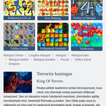
Kaklused ja LOL-id
Fireboy ja Watergirl 4: kristalltempel
Kris Mahjong
Liblikas kyodai
Kullapalavik Aardejaht
Mullivursid
Mängud Online
Loogika mängud
mängud
Mängud kaks
Mängud lastele
Mängud poistele
Puzzle
Võitlus kahel
Dragons
Terrorite kuningas
King Of Terrors
Peatus piltide laadimine tuntud dinosaurused, luua
robot, mis ühendab endas parimaid võitlevad
omadused. See on ideaalne masin hävitamist vaenlase, ühendades agility,
moodsamaid relvi, meetodid Rünnaku ja kaitse. See võtab palju suuri ja
väikeseid osi ning nad on saabunud kompaktse kasti. Avage ja koguda, siis