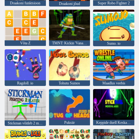
Draakoni funktsioon
Super Robo Fighter 2
Draakoni jõud
Võta Z
TMNT: Kickin 'Vanaviisi
Sumo. io
Ragdoll. io
Tohutu Sumos
Maadlus veebis
Puksiir
Keppide duell Keskaja sõjad
Stickman võitleb 2 mängijaga