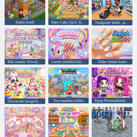
Habbo hotell
Baby Cathy Ep52: Kroonivalmistaja
Tindipood: kleidi - ja tätoveerimismängud
Kiki maailm: Kawaii nukukaunistus!
Lastele mõeldud küünesalong
Stiilne küünte kunst
Toca maailma seiklus
Kpop Deemoniküttide Avatarimaailm
Ükssarviku koogivalmistaja kaunistamine