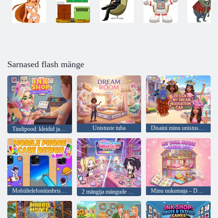
Sarnased flash mänge
Unistuste tuba
Disaini minu unistuste lõpumüts
Tindipood: kleidid ja tätoveeringud
Mobiiltelefoniümbriste disain ja isetegemine
Minu nukumaja – Decor Life
2 mängija mängude disainisalong