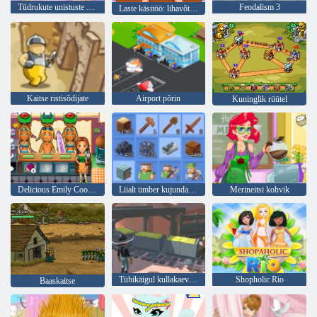
Tüdrukute unistuste maja DIY lõbus
Feodalism 3
Laste käsitöö: lihavõttepühade isetegemise mänguasjatehas
Kaitse ristisõdijate
Airport põrin
Kuninglik rüütel
Delicious Emily Cook & Go
Liialt ümber kujundatud
Merineitsi kohvik
Tühikäigul kullakaevandus
Shopholic Rio
Baaskaitse