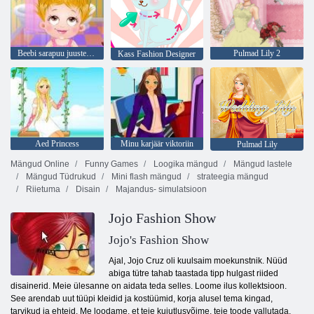
Beebi sarapuu juuste päev
Pulmad Lily 2
Kass Fashion Designer
Aed Princess
Minu karjäär viktoriin
Pulmad Lily
Mängud Online
Funny Games
Loogika mängud
Mängud lastele
Mängud Tüdrukud
Mini flash mängud
strateegia mängud
Riietuma
Disain
Majandus- simulatsioon
Jojo Fashion Show
Jojo's Fashion Show
Ajal, Jojo Cruz oli kuulsaim moekunstnik. Nüüd
abiga tütre tahab taastada tipp hulgast riided
disainerid. Meie ülesanne on aidata teda selles. Loome ilus kollektsioon.
See arendab uut tüüpi kleidid ja kostüümid, korja alusel tema kingad,
tarvikud ja ehteid. Me loodame, et teie kujutlusvõime, teie toode vallutada,